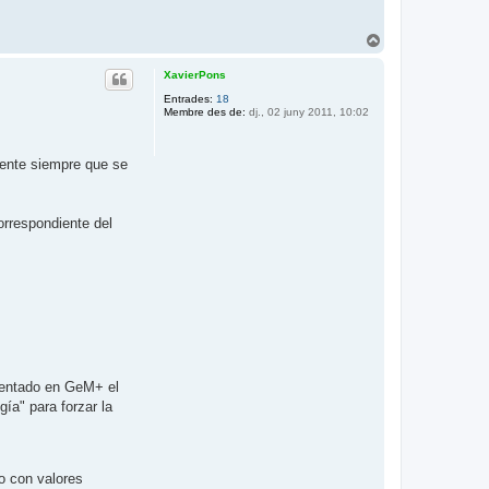
T
o
r
XavierPons
n
Entrades:
18
a
Membre des de:
dj., 02 juny 2011, 10:02
a
l
’
i
mente siempre que se
n
i
c
orrespondiente del
i
mentado en GeM+ el
ía" para forzar la
o con valores