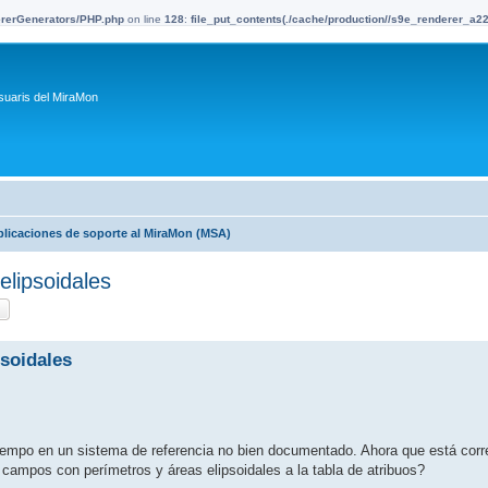
dererGenerators/PHP.php
on line
128
:
file_put_contents(./cache/production//s9e_renderer_a
suaris del MiraMon
plicaciones de soporte al MiraMon (MSA)
elipsoidales
ca
Cerca avançada
soidales
iempo en un sistema de referencia no bien documentado. Ahora que está cor
campos con perímetros y áreas elipsoidales a la tabla de atribuos?