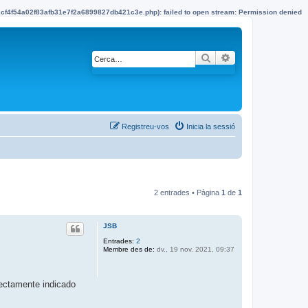
22cf4f54a02f83afb31e7f2a6899827db421c3e.php): failed to open stream: Permission denied
Cerca
Cerca avançada
Registreu-vos
Inicia la sessió
2 entrades • Pàgina
1
de
1
JSB
Entrades:
2
Membre des de:
dv., 19 nov. 2021, 09:37
rectamente indicado