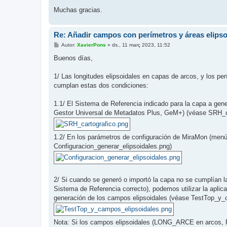
Muchas gracias.
Re: Añadir campos con perímetros y áreas elipso
E
Autor:
XavierPons
»
ds., 11 març 2023, 11:52
n
t
Buenos días,
r
a
d
1/ Las longitudes elipsoidales en capas de arcos, y los p
a
cumplan estas dos condiciones:
1.1/ El Sistema de Referencia indicado para la capa a gene
Gestor Universal de Metadatos Plus, GeM+) (véase SRH_c
1.2/ En los parámetros de configuración de MiraMon (men
Configuracion_generar_elipsoidales.png)
2/ Si cuando se generó o importó la capa no se cumplían 
Sistema de Referencia correcto), podemos utilizar la aplica
generación de los campos elipsoidales (véase TestTop_y_
Nota: Si los campos elipsoidales (LONG_ARCE en arcos, 