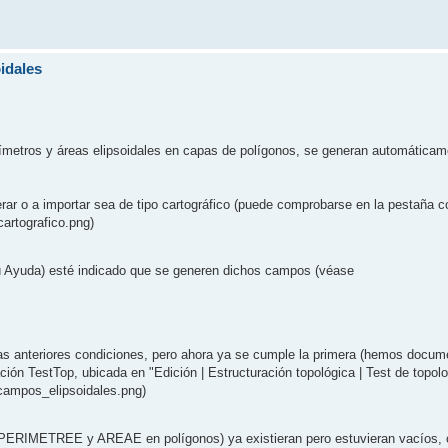
idales
erímetros y áreas elipsoidales en capas de polígonos, se generan automática
rar o a importar sea de tipo cartográfico (puede comprobarse en la pestaña c
artografico.png)
ú Ayuda) esté indicado que se generen dichos campos (véase
las anteriores condiciones, pero ahora ya se cumple la primera (hemos docu
ción TestTop, ubicada en "Edición | Estructuración topológica | Test de topolog
campos_elipsoidales.png)
PERIMETREE y AREAE en polígonos) ya existieran pero estuvieran vacíos, 