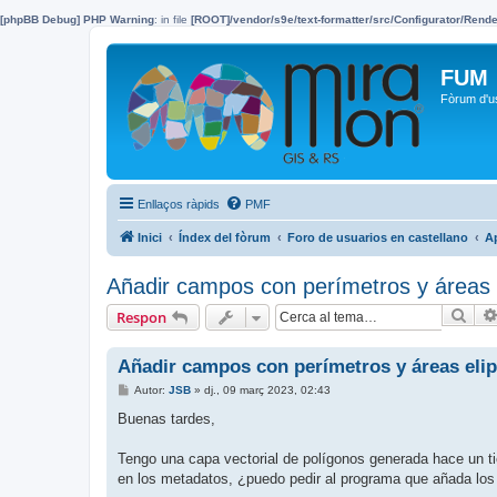
[phpBB Debug] PHP Warning
: in file
[ROOT]/vendor/s9e/text-formatter/src/Configurator/Ren
FUM
Fòrum d'u
Enllaços ràpids
PMF
Inici
Índex del fòrum
Foro de usuarios en castellano
A
Añadir campos con perímetros y áreas 
Cer
Respon
Añadir campos con perímetros y áreas elip
E
Autor:
JSB
»
dj., 09 març 2023, 02:43
n
t
Buenas tardes,
r
a
d
Tengo una capa vectorial de polígonos generada hace un t
a
en los metadatos, ¿puedo pedir al programa que añada los 