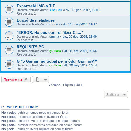
Exportació IMG a TIF
Darrera entrada Autor:
AbelPau
«
dv., 13 gen. 2017, 12:07
Respostes:
1
Edició de metadades
Darrera entrada Autor:
rortuno
«
dt., 31 maig 2016, 16:17
"ERROR: No puc obrir el fitxer C:\..."
Darrera entrada Autor:
sguma
«
dc., 09 des. 2015, 15:09
Respostes:
1
REQUISITS PC
Darrera entrada Autor:
guillem
«
dt., 16 set. 2014, 09:56
Respostes:
1
GPS Garmin no trobat pel mòdul GarminMM
Darrera entrada Autor:
guillem
«
dl., 30 juny 2014, 19:06
Respostes:
1
Tema nou
7 temes • Pàgina
1
de
1
Salta a
PERMISOS DEL FÒRUM
No podeu
publicar temes nous en aquest fòrum
No podeu
respondre en temes d’aquest fòrum
No podeu
editar les vostres entrades en aquest fòrum
No podeu
eliminar les vostres entrades en aquest fòrum
No podeu
publicar fitxers adjunts en aquest fòrum