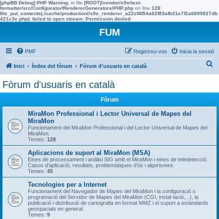
[phpBB Debug] PHP Warning
: in file
[ROOT]/vendor/s9e/text-
formatter/src/Configurator/RendererGenerators/PHP.php
on line
128
:
file_put_contents(./cache/production//s9e_renderer_a22cf4f54a02f83afb31e7f2a6899827db
421c3e.php): failed to open stream: Permission denied
FUM
PMF
Registreu-vos
Inicia la sessió
C
Inici
Índex del fòrum
Fòrum d'usuaris en català
e
Fòrum d'usuaris en català
r
Fòrum
c
a
MiraMon Professional i Lector Universal de Mapes del
MiraMon
Funcionament del MiraMon Professional i del Lector Universal de Mapes del
MiraMon.
Temes:
128
Aplicacions de suport al MiraMon (MSA)
Eines de processament i anàlisi SIG amb el MiraMon i eines de teledetecció.
Casos d'aplicació, resultats, problemàtiques d'ús i algorismes.
Temes:
45
Tecnologies per a Internet
Funcionament del Navegador de Mapes del MiraMon i la configuració o
programació del Servidor de Mapes del MiraMon (CGI, instal·lació,...), la
publicació i distribució de cartografia en format MMZ i el suport a estàndards
geospacials en general.
Temes:
9