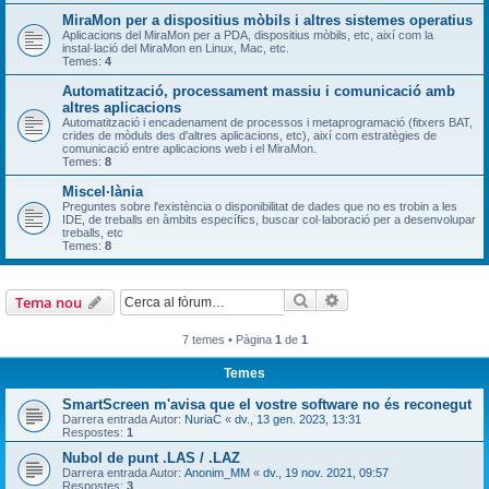
MiraMon per a dispositius mòbils i altres sistemes operatius
Aplicacions del MiraMon per a PDA, dispositius mòbils, etc, així com la
instal·lació del MiraMon en Linux, Mac, etc.
Temes:
4
Automatització, processament massiu i comunicació amb
altres aplicacions
Automatització i encadenament de processos i metaprogramació (fitxers BAT,
crides de mòduls des d'altres aplicacions, etc), així com estratègies de
comunicació entre aplicacions web i el MiraMon.
Temes:
8
Miscel·lània
Preguntes sobre l'existència o disponibilitat de dades que no es trobin a les
IDE, de treballs en àmbits específics, buscar col·laboració per a desenvolupar
treballs, etc
Temes:
8
Cerca
Cerca avançada
Tema nou
7 temes • Pàgina
1
de
1
Temes
SmartScreen m'avisa que el vostre software no és reconegut
Darrera entrada Autor:
NuriaC
«
dv., 13 gen. 2023, 13:31
Respostes:
1
Nubol de punt .LAS / .LAZ
Darrera entrada Autor:
Anonim_MM
«
dv., 19 nov. 2021, 09:57
Respostes:
3