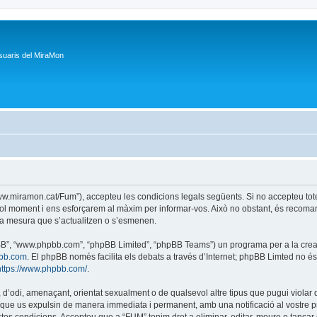
suaris del MiraMon
/www.miramon.cat/Fum”), accepteu les condicions legals següents. Si no accepteu tot
ol moment i ens esforçarem al màxim per informar-vos. Això no obstant, és recoman
a mesura que s’actualitzen o s’esmenen.
phpBB”, “www.phpbb.com”, “phpBB Limited”, “phpBB Teams”) un programa per a la creaci
bb.com
. El phpBB només facilita els debats a través d’Internet; phpBB Limted no 
https://www.phpbb.com/
.
 d’odi, amenaçant, orientat sexualment o de qualsevol altre tipus que pugui violar q
ble que us expulsin de manera immediata i permanent, amb una notificació al vostre pr