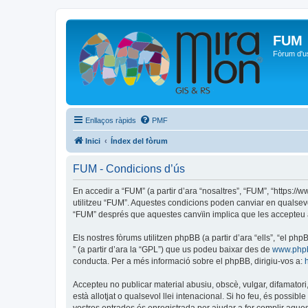
FUM
Fòrum d'u
Enllaços ràpids
PMF
Inici
Índex del fòrum
FUM - Condicions d’ús
En accedir a “FUM” (a partir d’ara “nosaltres”, “FUM”, “https:/
utilitzeu “FUM”. Aquestes condicions poden canviar en qualsev
“FUM” després que aquestes canvïin implica que les accepteu 
Els nostres fòrums utilitzen phpBB (a partir d’ara “ells”, “el 
” (a partir d’ara la “GPL”) que us podeu baixar des de
www.php
conducta. Per a més informació sobre el phpBB, dirigiu-vos a:
Accepteu no publicar material abusiu, obscè, vulgar, difamatori,
està allotjat o qualsevol llei intenacional. Si ho feu, és possi