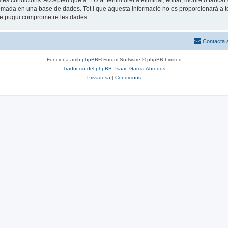
estes condicions. Accepteu que a “FUM” tenim dret a eliminar, editar, moure o tan
mada en una base de dades. Tot i que aquesta informació no es proporcionarà a te
que pugui comprometre les dades.
Contacta 
Funciona amb
phpBB
® Forum Software © phpBB Limited
Traducció del phpBB: Isaac Garcia Abrodos
Privadesa
|
Condicions