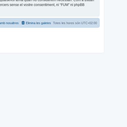
car qualsevol tema quan ho considerem necessari. Com a usuari
rcers sense el vostre consentiment, ni “FUM” ni phpBB
amb nosaltres
Elimina les galetes
Totes les hores són
UTC+02:00