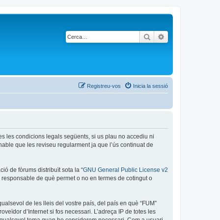
Cerca
Cerca avançada
Registreu-vos
Inicia la sessió
es les condicions legals següents, si us plau no accediu ni
able que les reviseu regularment ja que l’ús continuat de
ó de fòrums distribuït sota la “
GNU General Public License v2
és responsable de què permet o no en termes de cotingut o
ualsevol de les lleis del vostre país, del país en què “FUM”
oveïdor d’Internet si fos necessari. L’adreça IP de totes les