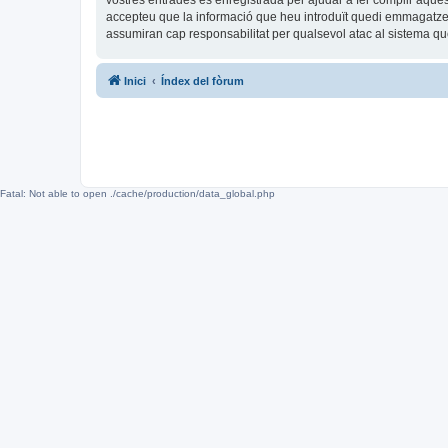
vostres entrades és enregistrada per ajudar a fer complir aqu
accepteu que la informació que heu introduït quedi emmagatze
assumiran cap responsabilitat per qualsevol atac al sistema 
Inici
Índex del fòrum
Fatal: Not able to open ./cache/production/data_global.php