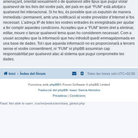
amenaçant, orientat sexualment o de qualsevol altre tipus que pugui violar
qualsevol de les lleis del vostre país, del país en què “FUM” està allotjat o
qualsevol llei intenacional. Si ho feu, és possible que us expulsin de manera
immediata i permanent, amb una notificació al vostre proveïdor d’Internet si fos
necessari. L’adreça IP de totes les vostres entrades és enregistrada per ajudar
a fer complir aquestes condicions. Accepteu que a “FUM” tenim dret a eliminar,
editar, moure o tancar qualsevol tema quan ho considerem necessari. Com a
usuari accepteu que la informació que heu introduït quedi emmagatzemada en
una base de dades. Tot i que aquesta informació no es proporcionarà a tercers
sense el vostre consentiment, ni “FUM” ni phpBB assumiran cap
responsabilitat per qualsevol atac al sistema que pugui comprometre les
dades.
Inici
Índex del fòrum
Totes les hores són
UTC+02:00
Funciona amb
phpBB
® Forum Software © phpBB Limited
Traducció del phpBB: Isaac Garcia Abrodos
Privadesa
|
Condicions
Fatal: Not able to open ./cache/production/data_global.php