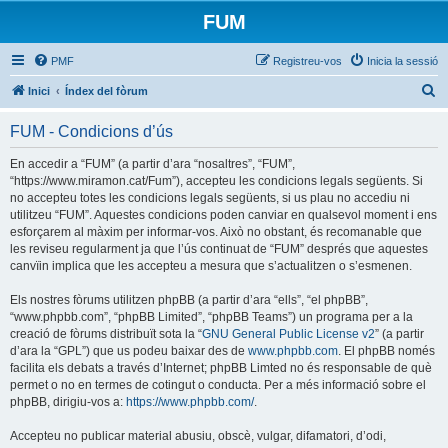
FUM
PMF
Registreu-vos
Inicia la sessió
C
Inici
Índex del fòrum
e
FUM - Condicions d’ús
r
c
En accedir a “FUM” (a partir d’ara “nosaltres”, “FUM”,
“https://www.miramon.cat/Fum”), accepteu les condicions legals següents. Si
a
no accepteu totes les condicions legals següents, si us plau no accediu ni
utilitzeu “FUM”. Aquestes condicions poden canviar en qualsevol moment i ens
esforçarem al màxim per informar-vos. Això no obstant, és recomanable que
les reviseu regularment ja que l’ús continuat de “FUM” després que aquestes
canvïin implica que les accepteu a mesura que s’actualitzen o s’esmenen.
Els nostres fòrums utilitzen phpBB (a partir d’ara “ells”, “el phpBB”,
“www.phpbb.com”, “phpBB Limited”, “phpBB Teams”) un programa per a la
creació de fòrums distribuït sota la “
GNU General Public License v2
” (a partir
d’ara la “GPL”) que us podeu baixar des de
www.phpbb.com
. El phpBB només
facilita els debats a través d’Internet; phpBB Limted no és responsable de què
permet o no en termes de cotingut o conducta. Per a més informació sobre el
phpBB, dirigiu-vos a:
https://www.phpbb.com/
.
Accepteu no publicar material abusiu, obscè, vulgar, difamatori, d’odi,