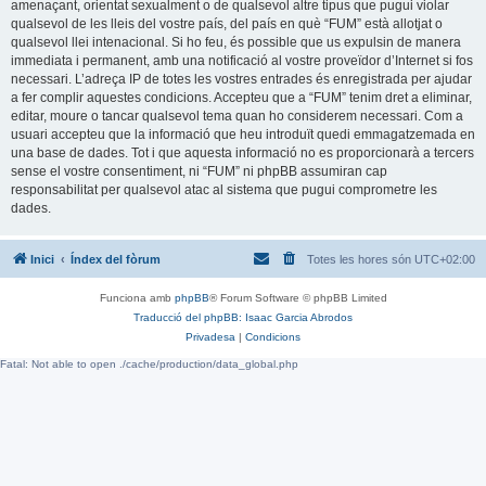
amenaçant, orientat sexualment o de qualsevol altre tipus que pugui violar
qualsevol de les lleis del vostre país, del país en què “FUM” està allotjat o
qualsevol llei intenacional. Si ho feu, és possible que us expulsin de manera
immediata i permanent, amb una notificació al vostre proveïdor d’Internet si fos
necessari. L’adreça IP de totes les vostres entrades és enregistrada per ajudar
a fer complir aquestes condicions. Accepteu que a “FUM” tenim dret a eliminar,
editar, moure o tancar qualsevol tema quan ho considerem necessari. Com a
usuari accepteu que la informació que heu introduït quedi emmagatzemada en
una base de dades. Tot i que aquesta informació no es proporcionarà a tercers
sense el vostre consentiment, ni “FUM” ni phpBB assumiran cap
responsabilitat per qualsevol atac al sistema que pugui comprometre les
dades.
Inici
Índex del fòrum
Totes les hores són
UTC+02:00
Funciona amb
phpBB
® Forum Software © phpBB Limited
Traducció del phpBB: Isaac Garcia Abrodos
Privadesa
|
Condicions
Fatal: Not able to open ./cache/production/data_global.php