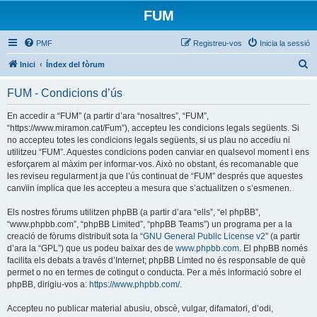
FUM
PMF
Registreu-vos
Inicia la sessió
C
Inici
Índex del fòrum
e
FUM - Condicions d’ús
r
c
En accedir a “FUM” (a partir d’ara “nosaltres”, “FUM”,
“https://www.miramon.cat/Fum”), accepteu les condicions legals següents. Si
a
no accepteu totes les condicions legals següents, si us plau no accediu ni
utilitzeu “FUM”. Aquestes condicions poden canviar en qualsevol moment i ens
esforçarem al màxim per informar-vos. Això no obstant, és recomanable que
les reviseu regularment ja que l’ús continuat de “FUM” després que aquestes
canvïin implica que les accepteu a mesura que s’actualitzen o s’esmenen.
Els nostres fòrums utilitzen phpBB (a partir d’ara “ells”, “el phpBB”,
“www.phpbb.com”, “phpBB Limited”, “phpBB Teams”) un programa per a la
creació de fòrums distribuït sota la “
GNU General Public License v2
” (a partir
d’ara la “GPL”) que us podeu baixar des de
www.phpbb.com
. El phpBB només
facilita els debats a través d’Internet; phpBB Limted no és responsable de què
permet o no en termes de cotingut o conducta. Per a més informació sobre el
phpBB, dirigiu-vos a:
https://www.phpbb.com/
.
Accepteu no publicar material abusiu, obscè, vulgar, difamatori, d’odi,