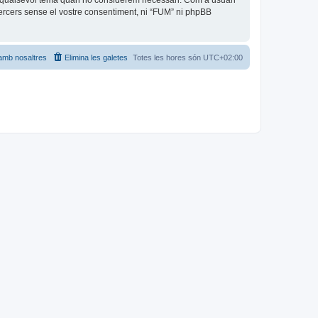
car qualsevol tema quan ho considerem necessari. Com a usuari
rcers sense el vostre consentiment, ni “FUM” ni phpBB
amb nosaltres
Elimina les galetes
Totes les hores són
UTC+02:00