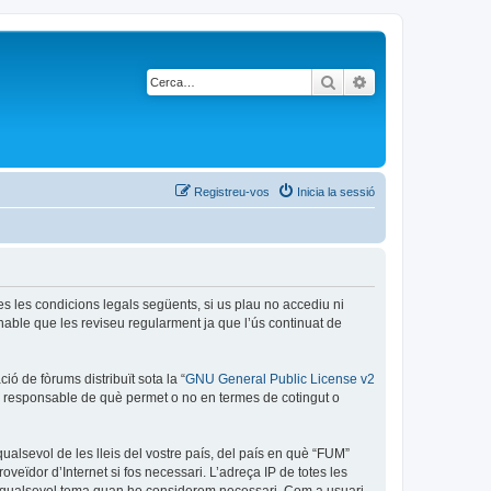
Cerca
Cerca avançada
Registreu-vos
Inicia la sessió
es les condicions legals següents, si us plau no accediu ni
able que les reviseu regularment ja que l’ús continuat de
ó de fòrums distribuït sota la “
GNU General Public License v2
és responsable de què permet o no en termes de cotingut o
ualsevol de les lleis del vostre país, del país en què “FUM”
oveïdor d’Internet si fos necessari. L’adreça IP de totes les