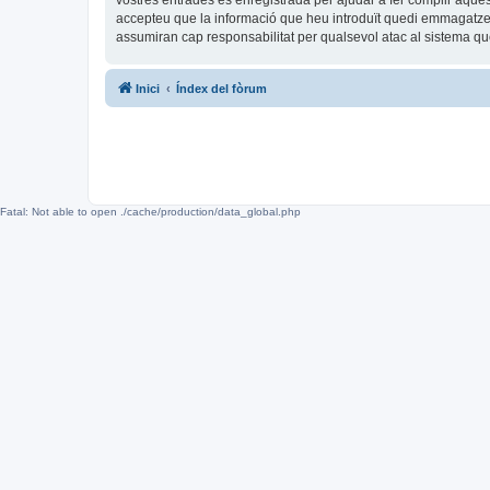
vostres entrades és enregistrada per ajudar a fer complir aqu
accepteu que la informació que heu introduït quedi emmagatze
assumiran cap responsabilitat per qualsevol atac al sistema 
Inici
Índex del fòrum
Fatal: Not able to open ./cache/production/data_global.php