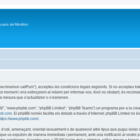
suaris del MiraMon
/www.miramon.cat/Fum”), accepteu les condicions legals següents. Si no accepteu tot
ol moment i ens esforçarem al màxim per informar-vos. Això no obstant, és recoman
a mesura que s’actualitzen o s’esmenen.
phpBB”, “www.phpbb.com”, “phpBB Limited”, “phpBB Teams”) un programa per a la creaci
bb.com
. El phpBB només facilita els debats a través d’Internet; phpBB Limted no 
https://www.phpbb.com/
.
 d’odi, amenaçant, orientat sexualment o de qualsevol altre tipus que pugui violar q
ble que us expulsin de manera immediata i permanent, amb una notificació al vostre pr