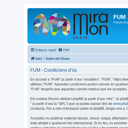
FUM
Fòrum d'u
Enllaços ràpids
PMF
Inici
Índex del fòrum
FUM - Condicions d’ús
En accedir a “FUM” (a partir d’ara “nosaltres”, “FUM”, “https:/
utilitzeu “FUM”. Aquestes condicions poden canviar en qualsev
“FUM” després que aquestes canvïin implica que les accepteu 
Els nostres fòrums utilitzen phpBB (a partir d’ara “ells”, “el 
” (a partir d’ara la “GPL”) que us podeu baixar des de
www.php
conducta. Per a més informació sobre el phpBB, dirigiu-vos a:
Accepteu no publicar material abusiu, obscè, vulgar, difamatori,
està allotjat o qualsevol llei intenacional. Si ho feu, és possi