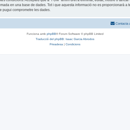
estes condicions. Accepteu que a “FUM” tenim dret a eliminar, editar, moure o tan
mada en una base de dades. Tot i que aquesta informació no es proporcionarà a te
que pugui comprometre les dades.
Contacta 
Funciona amb
phpBB
® Forum Software © phpBB Limited
Traducció del phpBB: Isaac Garcia Abrodos
Privadesa
|
Condicions