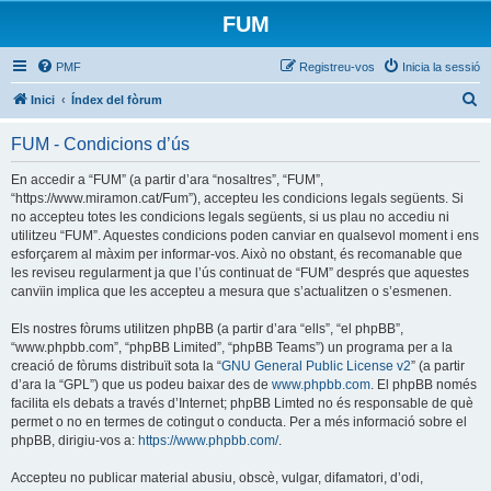
FUM
PMF
Registreu-vos
Inicia la sessió
C
Inici
Índex del fòrum
e
FUM - Condicions d’ús
r
c
En accedir a “FUM” (a partir d’ara “nosaltres”, “FUM”,
“https://www.miramon.cat/Fum”), accepteu les condicions legals següents. Si
a
no accepteu totes les condicions legals següents, si us plau no accediu ni
utilitzeu “FUM”. Aquestes condicions poden canviar en qualsevol moment i ens
esforçarem al màxim per informar-vos. Això no obstant, és recomanable que
les reviseu regularment ja que l’ús continuat de “FUM” després que aquestes
canvïin implica que les accepteu a mesura que s’actualitzen o s’esmenen.
Els nostres fòrums utilitzen phpBB (a partir d’ara “ells”, “el phpBB”,
“www.phpbb.com”, “phpBB Limited”, “phpBB Teams”) un programa per a la
creació de fòrums distribuït sota la “
GNU General Public License v2
” (a partir
d’ara la “GPL”) que us podeu baixar des de
www.phpbb.com
. El phpBB només
facilita els debats a través d’Internet; phpBB Limted no és responsable de què
permet o no en termes de cotingut o conducta. Per a més informació sobre el
phpBB, dirigiu-vos a:
https://www.phpbb.com/
.
Accepteu no publicar material abusiu, obscè, vulgar, difamatori, d’odi,