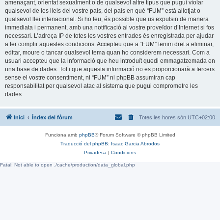
amenaçant, orientat sexualment o de qualsevol altre tipus que pugui violar
qualsevol de les lleis del vostre país, del país en què “FUM” està allotjat o
qualsevol llei intenacional. Si ho feu, és possible que us expulsin de manera
immediata i permanent, amb una notificació al vostre proveïdor d’Internet si fos
necessari. L’adreça IP de totes les vostres entrades és enregistrada per ajudar
a fer complir aquestes condicions. Accepteu que a “FUM” tenim dret a eliminar,
editar, moure o tancar qualsevol tema quan ho considerem necessari. Com a
usuari accepteu que la informació que heu introduït quedi emmagatzemada en
una base de dades. Tot i que aquesta informació no es proporcionarà a tercers
sense el vostre consentiment, ni “FUM” ni phpBB assumiran cap
responsabilitat per qualsevol atac al sistema que pugui comprometre les
dades.
Inici
Índex del fòrum
Totes les hores són
UTC+02:00
Funciona amb
phpBB
® Forum Software © phpBB Limited
Traducció del phpBB: Isaac Garcia Abrodos
Privadesa
|
Condicions
Fatal: Not able to open ./cache/production/data_global.php