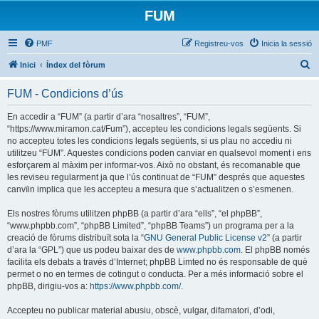
FUM
PMF
Registreu-vos
Inicia la sessió
C
Inici
Índex del fòrum
e
FUM - Condicions d’ús
r
c
En accedir a “FUM” (a partir d’ara “nosaltres”, “FUM”,
“https://www.miramon.cat/Fum”), accepteu les condicions legals següents. Si
a
no accepteu totes les condicions legals següents, si us plau no accediu ni
utilitzeu “FUM”. Aquestes condicions poden canviar en qualsevol moment i ens
esforçarem al màxim per informar-vos. Això no obstant, és recomanable que
les reviseu regularment ja que l’ús continuat de “FUM” després que aquestes
canvïin implica que les accepteu a mesura que s’actualitzen o s’esmenen.
Els nostres fòrums utilitzen phpBB (a partir d’ara “ells”, “el phpBB”,
“www.phpbb.com”, “phpBB Limited”, “phpBB Teams”) un programa per a la
creació de fòrums distribuït sota la “
GNU General Public License v2
” (a partir
d’ara la “GPL”) que us podeu baixar des de
www.phpbb.com
. El phpBB només
facilita els debats a través d’Internet; phpBB Limted no és responsable de què
permet o no en termes de cotingut o conducta. Per a més informació sobre el
phpBB, dirigiu-vos a:
https://www.phpbb.com/
.
Accepteu no publicar material abusiu, obscè, vulgar, difamatori, d’odi,