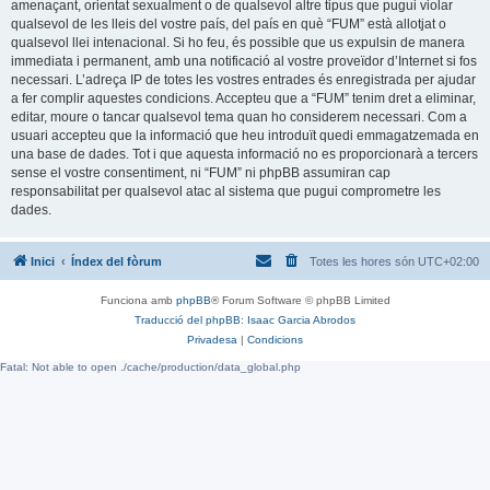
amenaçant, orientat sexualment o de qualsevol altre tipus que pugui violar
qualsevol de les lleis del vostre país, del país en què “FUM” està allotjat o
qualsevol llei intenacional. Si ho feu, és possible que us expulsin de manera
immediata i permanent, amb una notificació al vostre proveïdor d’Internet si fos
necessari. L’adreça IP de totes les vostres entrades és enregistrada per ajudar
a fer complir aquestes condicions. Accepteu que a “FUM” tenim dret a eliminar,
editar, moure o tancar qualsevol tema quan ho considerem necessari. Com a
usuari accepteu que la informació que heu introduït quedi emmagatzemada en
una base de dades. Tot i que aquesta informació no es proporcionarà a tercers
sense el vostre consentiment, ni “FUM” ni phpBB assumiran cap
responsabilitat per qualsevol atac al sistema que pugui comprometre les
dades.
Inici
Índex del fòrum
Totes les hores són
UTC+02:00
Funciona amb
phpBB
® Forum Software © phpBB Limited
Traducció del phpBB: Isaac Garcia Abrodos
Privadesa
|
Condicions
Fatal: Not able to open ./cache/production/data_global.php