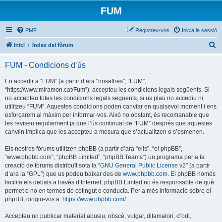
FUM
PMF
Registreu-vos
Inicia la sessió
C
Inici
Índex del fòrum
e
FUM - Condicions d’ús
r
c
En accedir a “FUM” (a partir d’ara “nosaltres”, “FUM”,
“https://www.miramon.cat/Fum”), accepteu les condicions legals següents. Si
a
no accepteu totes les condicions legals següents, si us plau no accediu ni
utilitzeu “FUM”. Aquestes condicions poden canviar en qualsevol moment i ens
esforçarem al màxim per informar-vos. Això no obstant, és recomanable que
les reviseu regularment ja que l’ús continuat de “FUM” després que aquestes
canvïin implica que les accepteu a mesura que s’actualitzen o s’esmenen.
Els nostres fòrums utilitzen phpBB (a partir d’ara “ells”, “el phpBB”,
“www.phpbb.com”, “phpBB Limited”, “phpBB Teams”) un programa per a la
creació de fòrums distribuït sota la “
GNU General Public License v2
” (a partir
d’ara la “GPL”) que us podeu baixar des de
www.phpbb.com
. El phpBB només
facilita els debats a través d’Internet; phpBB Limted no és responsable de què
permet o no en termes de cotingut o conducta. Per a més informació sobre el
phpBB, dirigiu-vos a:
https://www.phpbb.com/
.
Accepteu no publicar material abusiu, obscè, vulgar, difamatori, d’odi,