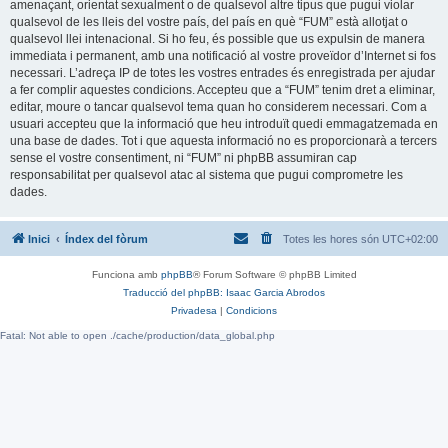
amenaçant, orientat sexualment o de qualsevol altre tipus que pugui violar
qualsevol de les lleis del vostre país, del país en què “FUM” està allotjat o
qualsevol llei intenacional. Si ho feu, és possible que us expulsin de manera
immediata i permanent, amb una notificació al vostre proveïdor d’Internet si fos
necessari. L’adreça IP de totes les vostres entrades és enregistrada per ajudar
a fer complir aquestes condicions. Accepteu que a “FUM” tenim dret a eliminar,
editar, moure o tancar qualsevol tema quan ho considerem necessari. Com a
usuari accepteu que la informació que heu introduït quedi emmagatzemada en
una base de dades. Tot i que aquesta informació no es proporcionarà a tercers
sense el vostre consentiment, ni “FUM” ni phpBB assumiran cap
responsabilitat per qualsevol atac al sistema que pugui comprometre les
dades.
Inici
Índex del fòrum
Totes les hores són
UTC+02:00
Funciona amb
phpBB
® Forum Software © phpBB Limited
Traducció del phpBB: Isaac Garcia Abrodos
Privadesa
|
Condicions
Fatal: Not able to open ./cache/production/data_global.php