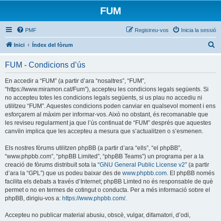
FUM
PMF
Registreu-vos
Inicia la sessió
C
Inici
Índex del fòrum
e
FUM - Condicions d’ús
r
c
En accedir a “FUM” (a partir d’ara “nosaltres”, “FUM”,
“https://www.miramon.cat/Fum”), accepteu les condicions legals següents. Si
a
no accepteu totes les condicions legals següents, si us plau no accediu ni
utilitzeu “FUM”. Aquestes condicions poden canviar en qualsevol moment i ens
esforçarem al màxim per informar-vos. Això no obstant, és recomanable que
les reviseu regularment ja que l’ús continuat de “FUM” després que aquestes
canvïin implica que les accepteu a mesura que s’actualitzen o s’esmenen.
Els nostres fòrums utilitzen phpBB (a partir d’ara “ells”, “el phpBB”,
“www.phpbb.com”, “phpBB Limited”, “phpBB Teams”) un programa per a la
creació de fòrums distribuït sota la “
GNU General Public License v2
” (a partir
d’ara la “GPL”) que us podeu baixar des de
www.phpbb.com
. El phpBB només
facilita els debats a través d’Internet; phpBB Limted no és responsable de què
permet o no en termes de cotingut o conducta. Per a més informació sobre el
phpBB, dirigiu-vos a:
https://www.phpbb.com/
.
Accepteu no publicar material abusiu, obscè, vulgar, difamatori, d’odi,