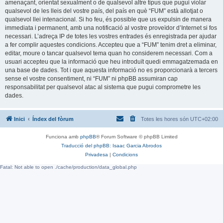
amenaçant, orientat sexualment o de qualsevol altre tipus que pugui violar
qualsevol de les lleis del vostre país, del país en què “FUM” està allotjat o
qualsevol llei intenacional. Si ho feu, és possible que us expulsin de manera
immediata i permanent, amb una notificació al vostre proveïdor d’Internet si fos
necessari. L’adreça IP de totes les vostres entrades és enregistrada per ajudar
a fer complir aquestes condicions. Accepteu que a “FUM” tenim dret a eliminar,
editar, moure o tancar qualsevol tema quan ho considerem necessari. Com a
usuari accepteu que la informació que heu introduït quedi emmagatzemada en
una base de dades. Tot i que aquesta informació no es proporcionarà a tercers
sense el vostre consentiment, ni “FUM” ni phpBB assumiran cap
responsabilitat per qualsevol atac al sistema que pugui comprometre les
dades.
Inici
Índex del fòrum
Totes les hores són
UTC+02:00
Funciona amb
phpBB
® Forum Software © phpBB Limited
Traducció del phpBB: Isaac Garcia Abrodos
Privadesa
|
Condicions
Fatal: Not able to open ./cache/production/data_global.php