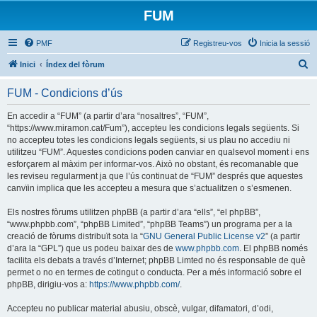
FUM
PMF
Registreu-vos
Inicia la sessió
C
Inici
Índex del fòrum
e
FUM - Condicions d’ús
r
c
En accedir a “FUM” (a partir d’ara “nosaltres”, “FUM”,
“https://www.miramon.cat/Fum”), accepteu les condicions legals següents. Si
a
no accepteu totes les condicions legals següents, si us plau no accediu ni
utilitzeu “FUM”. Aquestes condicions poden canviar en qualsevol moment i ens
esforçarem al màxim per informar-vos. Això no obstant, és recomanable que
les reviseu regularment ja que l’ús continuat de “FUM” després que aquestes
canvïin implica que les accepteu a mesura que s’actualitzen o s’esmenen.
Els nostres fòrums utilitzen phpBB (a partir d’ara “ells”, “el phpBB”,
“www.phpbb.com”, “phpBB Limited”, “phpBB Teams”) un programa per a la
creació de fòrums distribuït sota la “
GNU General Public License v2
” (a partir
d’ara la “GPL”) que us podeu baixar des de
www.phpbb.com
. El phpBB només
facilita els debats a través d’Internet; phpBB Limted no és responsable de què
permet o no en termes de cotingut o conducta. Per a més informació sobre el
phpBB, dirigiu-vos a:
https://www.phpbb.com/
.
Accepteu no publicar material abusiu, obscè, vulgar, difamatori, d’odi,