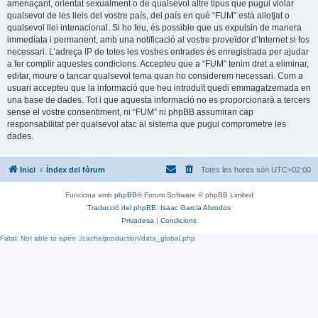
amenaçant, orientat sexualment o de qualsevol altre tipus que pugui violar
qualsevol de les lleis del vostre país, del país en què “FUM” està allotjat o
qualsevol llei intenacional. Si ho feu, és possible que us expulsin de manera
immediata i permanent, amb una notificació al vostre proveïdor d’Internet si fos
necessari. L’adreça IP de totes les vostres entrades és enregistrada per ajudar
a fer complir aquestes condicions. Accepteu que a “FUM” tenim dret a eliminar,
editar, moure o tancar qualsevol tema quan ho considerem necessari. Com a
usuari accepteu que la informació que heu introduït quedi emmagatzemada en
una base de dades. Tot i que aquesta informació no es proporcionarà a tercers
sense el vostre consentiment, ni “FUM” ni phpBB assumiran cap
responsabilitat per qualsevol atac al sistema que pugui comprometre les
dades.
Inici
Índex del fòrum
Totes les hores són
UTC+02:00
Funciona amb
phpBB
® Forum Software © phpBB Limited
Traducció del phpBB: Isaac Garcia Abrodos
Privadesa
|
Condicions
Fatal: Not able to open ./cache/production/data_global.php