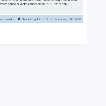
car qualsevol tema quan ho considerem necessari. Com a usuari
rcers sense el vostre consentiment, ni “FUM” ni phpBB
amb nosaltres
Elimina les galetes
Totes les hores són
UTC+02:00