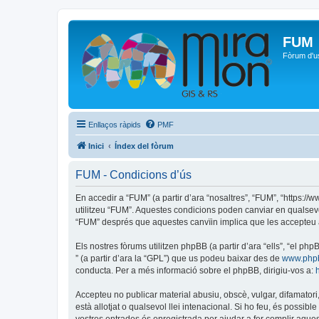
FUM
Fòrum d'u
Enllaços ràpids
PMF
Inici
Índex del fòrum
FUM - Condicions d’ús
En accedir a “FUM” (a partir d’ara “nosaltres”, “FUM”, “https:/
utilitzeu “FUM”. Aquestes condicions poden canviar en qualsev
“FUM” després que aquestes canvïin implica que les accepteu 
Els nostres fòrums utilitzen phpBB (a partir d’ara “ells”, “el 
” (a partir d’ara la “GPL”) que us podeu baixar des de
www.php
conducta. Per a més informació sobre el phpBB, dirigiu-vos a:
Accepteu no publicar material abusiu, obscè, vulgar, difamatori,
està allotjat o qualsevol llei intenacional. Si ho feu, és possi