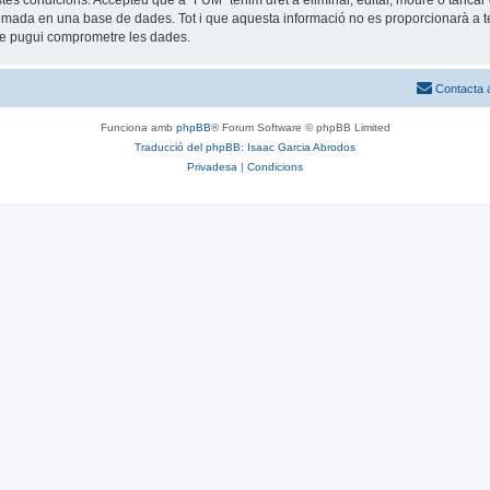
estes condicions. Accepteu que a “FUM” tenim dret a eliminar, editar, moure o tan
mada en una base de dades. Tot i que aquesta informació no es proporcionarà a te
que pugui comprometre les dades.
Contacta 
Funciona amb
phpBB
® Forum Software © phpBB Limited
Traducció del phpBB: Isaac Garcia Abrodos
Privadesa
|
Condicions