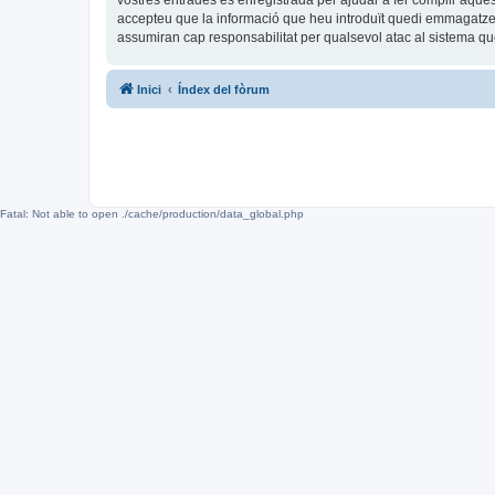
vostres entrades és enregistrada per ajudar a fer complir aqu
accepteu que la informació que heu introduït quedi emmagatze
assumiran cap responsabilitat per qualsevol atac al sistema 
Inici
Índex del fòrum
Fatal: Not able to open ./cache/production/data_global.php