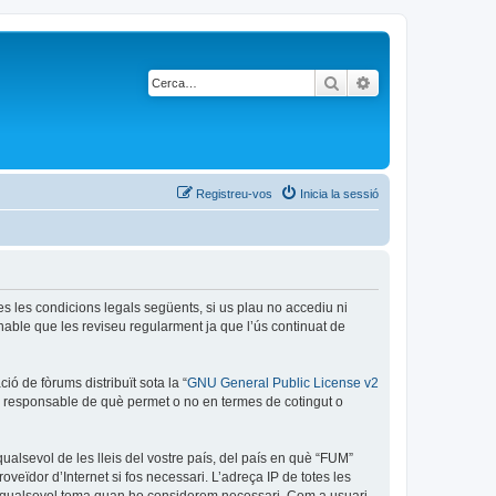
Cerca
Cerca avançada
Registreu-vos
Inicia la sessió
es les condicions legals següents, si us plau no accediu ni
able que les reviseu regularment ja que l’ús continuat de
ó de fòrums distribuït sota la “
GNU General Public License v2
és responsable de què permet o no en termes de cotingut o
ualsevol de les lleis del vostre país, del país en què “FUM”
oveïdor d’Internet si fos necessari. L’adreça IP de totes les