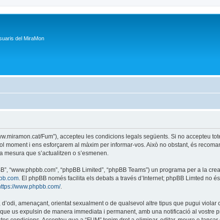
suaris del MiraMon
/www.miramon.cat/Fum”), accepteu les condicions legals següents. Si no accepteu tot
ol moment i ens esforçarem al màxim per informar-vos. Això no obstant, és recoman
a mesura que s’actualitzen o s’esmenen.
phpBB”, “www.phpbb.com”, “phpBB Limited”, “phpBB Teams”) un programa per a la creaci
bb.com
. El phpBB només facilita els debats a través d’Internet; phpBB Limted no 
https://www.phpbb.com/
.
 d’odi, amenaçant, orientat sexualment o de qualsevol altre tipus que pugui violar q
ble que us expulsin de manera immediata i permanent, amb una notificació al vostre pr