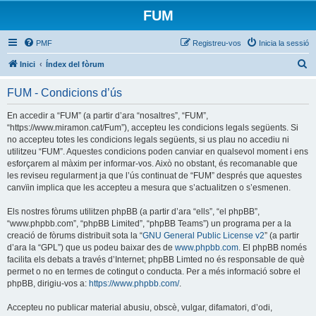
FUM
PMF
Registreu-vos
Inicia la sessió
C
Inici
Índex del fòrum
e
FUM - Condicions d’ús
r
c
En accedir a “FUM” (a partir d’ara “nosaltres”, “FUM”,
“https://www.miramon.cat/Fum”), accepteu les condicions legals següents. Si
a
no accepteu totes les condicions legals següents, si us plau no accediu ni
utilitzeu “FUM”. Aquestes condicions poden canviar en qualsevol moment i ens
esforçarem al màxim per informar-vos. Això no obstant, és recomanable que
les reviseu regularment ja que l’ús continuat de “FUM” després que aquestes
canvïin implica que les accepteu a mesura que s’actualitzen o s’esmenen.
Els nostres fòrums utilitzen phpBB (a partir d’ara “ells”, “el phpBB”,
“www.phpbb.com”, “phpBB Limited”, “phpBB Teams”) un programa per a la
creació de fòrums distribuït sota la “
GNU General Public License v2
” (a partir
d’ara la “GPL”) que us podeu baixar des de
www.phpbb.com
. El phpBB només
facilita els debats a través d’Internet; phpBB Limted no és responsable de què
permet o no en termes de cotingut o conducta. Per a més informació sobre el
phpBB, dirigiu-vos a:
https://www.phpbb.com/
.
Accepteu no publicar material abusiu, obscè, vulgar, difamatori, d’odi,