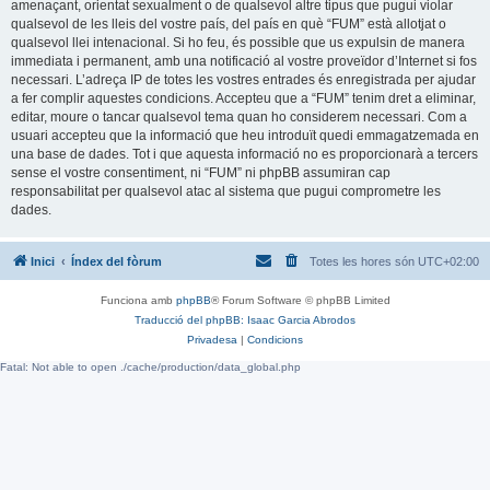
amenaçant, orientat sexualment o de qualsevol altre tipus que pugui violar
qualsevol de les lleis del vostre país, del país en què “FUM” està allotjat o
qualsevol llei intenacional. Si ho feu, és possible que us expulsin de manera
immediata i permanent, amb una notificació al vostre proveïdor d’Internet si fos
necessari. L’adreça IP de totes les vostres entrades és enregistrada per ajudar
a fer complir aquestes condicions. Accepteu que a “FUM” tenim dret a eliminar,
editar, moure o tancar qualsevol tema quan ho considerem necessari. Com a
usuari accepteu que la informació que heu introduït quedi emmagatzemada en
una base de dades. Tot i que aquesta informació no es proporcionarà a tercers
sense el vostre consentiment, ni “FUM” ni phpBB assumiran cap
responsabilitat per qualsevol atac al sistema que pugui comprometre les
dades.
Inici
Índex del fòrum
Totes les hores són
UTC+02:00
Funciona amb
phpBB
® Forum Software © phpBB Limited
Traducció del phpBB: Isaac Garcia Abrodos
Privadesa
|
Condicions
Fatal: Not able to open ./cache/production/data_global.php