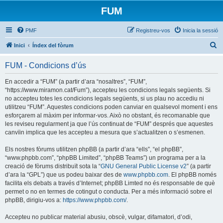
FUM
PMF
Registreu-vos
Inicia la sessió
C
Inici
Índex del fòrum
e
FUM - Condicions d’ús
r
c
En accedir a “FUM” (a partir d’ara “nosaltres”, “FUM”,
“https://www.miramon.cat/Fum”), accepteu les condicions legals següents. Si
a
no accepteu totes les condicions legals següents, si us plau no accediu ni
utilitzeu “FUM”. Aquestes condicions poden canviar en qualsevol moment i ens
esforçarem al màxim per informar-vos. Això no obstant, és recomanable que
les reviseu regularment ja que l’ús continuat de “FUM” després que aquestes
canvïin implica que les accepteu a mesura que s’actualitzen o s’esmenen.
Els nostres fòrums utilitzen phpBB (a partir d’ara “ells”, “el phpBB”,
“www.phpbb.com”, “phpBB Limited”, “phpBB Teams”) un programa per a la
creació de fòrums distribuït sota la “
GNU General Public License v2
” (a partir
d’ara la “GPL”) que us podeu baixar des de
www.phpbb.com
. El phpBB només
facilita els debats a través d’Internet; phpBB Limted no és responsable de què
permet o no en termes de cotingut o conducta. Per a més informació sobre el
phpBB, dirigiu-vos a:
https://www.phpbb.com/
.
Accepteu no publicar material abusiu, obscè, vulgar, difamatori, d’odi,