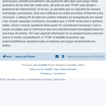
amenaçant, orientat sexualment o de qualsevol altre tipus que pugui violar
qualsevol de les lleis del vostre país, del país en què “FUM” està allotjat o
qualsevol llei intenacional. Si ho feu, és possible que us expulsin de manera
immediata i permanent, amb una notificació al vostre proveïdor d’Internet si fos
necessari. L’adreça IP de totes les vostres entrades és enregistrada per ajudar
a fer complir aquestes condicions. Accepteu que a “FUM” tenim dret a eliminar,
editar, moure o tancar qualsevol tema quan ho considerem necessari. Com a
usuari accepteu que la informació que heu introduït quedi emmagatzemada en
una base de dades. Tot i que aquesta informació no es proporcionarà a tercers
sense el vostre consentiment, ni “FUM” ni phpBB assumiran cap
responsabilitat per qualsevol atac al sistema que pugui comprometre les
dades.
Inici
Índex del fòrum
Totes les hores són
UTC+02:00
Funciona amb
phpBB
® Forum Software © phpBB Limited
Traducció del phpBB: Isaac Garcia Abrodos
Privadesa
|
Condicions
Fatal: Not able to open ./cache/production/data_global.php