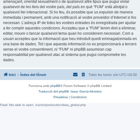
amenaçant, orientat sexualment o de qualsevol altre tipus que pugui violar
qualsevol de les lleis del vostre país, del país en què “FUM” està allotjat o
qualsevol llei intenacional. Si ho feu, és possible que us expulsin de manera
immediata i permanent, amb una notificació al vostre proveïdor d’Internet si fos
necessari. L’adreça IP de totes les vostres entrades és enregistrada per ajudar
a fer complir aquestes condicions. Accepteu que a “FUM” tenim dret a eliminar,
editar, moure o tancar qualsevol tema quan ho considerem necessari. Com a
usuari accepteu que la informació que heu introduït quedi emmagatzemada en
una base de dades. Tot i que aquesta informació no es proporcionarà a tercers
sense el vostre consentiment, ni “FUM” ni phpBB assumiran cap
responsabilitat per qualsevol atac al sistema que pugui comprometre les
dades.
Inici
Índex del fòrum
Totes les hores són
UTC+02:00
Funciona amb
phpBB
® Forum Software © phpBB Limited
Traducció del phpBB: Isaac Garcia Abrodos
Privadesa
|
Condicions
Fatal: Not able to open ./cache/production/data_global.php