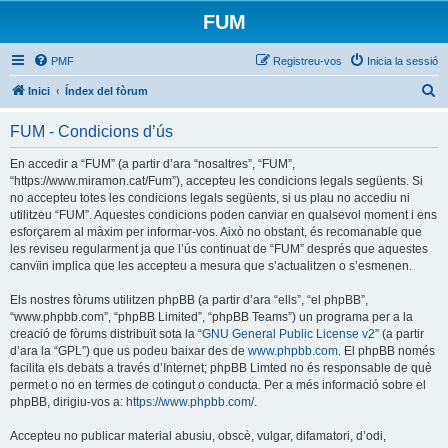
FUM
PMF
Registreu-vos
Inicia la sessió
C
Inici
Índex del fòrum
e
FUM - Condicions d’ús
r
c
En accedir a “FUM” (a partir d’ara “nosaltres”, “FUM”,
“https://www.miramon.cat/Fum”), accepteu les condicions legals següents. Si
a
no accepteu totes les condicions legals següents, si us plau no accediu ni
utilitzeu “FUM”. Aquestes condicions poden canviar en qualsevol moment i ens
esforçarem al màxim per informar-vos. Això no obstant, és recomanable que
les reviseu regularment ja que l’ús continuat de “FUM” després que aquestes
canvïin implica que les accepteu a mesura que s’actualitzen o s’esmenen.
Els nostres fòrums utilitzen phpBB (a partir d’ara “ells”, “el phpBB”,
“www.phpbb.com”, “phpBB Limited”, “phpBB Teams”) un programa per a la
creació de fòrums distribuït sota la “
GNU General Public License v2
” (a partir
d’ara la “GPL”) que us podeu baixar des de
www.phpbb.com
. El phpBB només
facilita els debats a través d’Internet; phpBB Limted no és responsable de què
permet o no en termes de cotingut o conducta. Per a més informació sobre el
phpBB, dirigiu-vos a:
https://www.phpbb.com/
.
Accepteu no publicar material abusiu, obscè, vulgar, difamatori, d’odi,