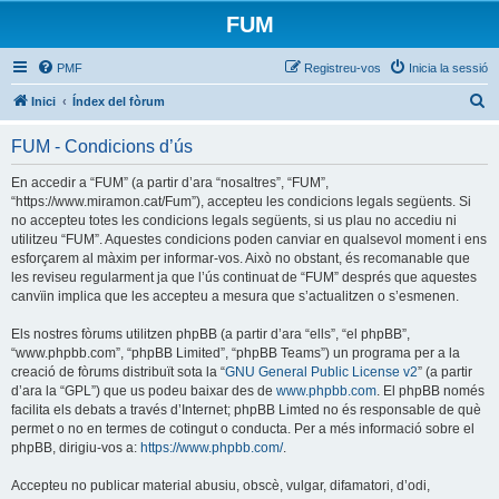
FUM
PMF
Registreu-vos
Inicia la sessió
C
Inici
Índex del fòrum
e
FUM - Condicions d’ús
r
c
En accedir a “FUM” (a partir d’ara “nosaltres”, “FUM”,
“https://www.miramon.cat/Fum”), accepteu les condicions legals següents. Si
a
no accepteu totes les condicions legals següents, si us plau no accediu ni
utilitzeu “FUM”. Aquestes condicions poden canviar en qualsevol moment i ens
esforçarem al màxim per informar-vos. Això no obstant, és recomanable que
les reviseu regularment ja que l’ús continuat de “FUM” després que aquestes
canvïin implica que les accepteu a mesura que s’actualitzen o s’esmenen.
Els nostres fòrums utilitzen phpBB (a partir d’ara “ells”, “el phpBB”,
“www.phpbb.com”, “phpBB Limited”, “phpBB Teams”) un programa per a la
creació de fòrums distribuït sota la “
GNU General Public License v2
” (a partir
d’ara la “GPL”) que us podeu baixar des de
www.phpbb.com
. El phpBB només
facilita els debats a través d’Internet; phpBB Limted no és responsable de què
permet o no en termes de cotingut o conducta. Per a més informació sobre el
phpBB, dirigiu-vos a:
https://www.phpbb.com/
.
Accepteu no publicar material abusiu, obscè, vulgar, difamatori, d’odi,