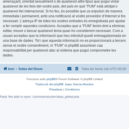
amenaçant, orientat sexualment o de qualsevol altre tipus que pugui violar
qualsevol de les lleis del vostre país, del país en què “FUM” està allotjat o
qualsevol llei intenacional. Si ho feu, és possible que us expulsin de manera
immediata i permanent, amb una notificació al vostre proveïdor d’Internet si fos
necessari. L’adreça IP de totes les vostres entrades és enregistrada per ajudar
a fer complir aquestes condicions. Accepteu que a “FUM” tenim dret a eliminar,
editar, moure o tancar qualsevol tema quan ho considerem necessari. Com a
usuari accepteu que la informació que heu introduït quedi emmagatzemada en
una base de dades. Tot i que aquesta informació no es proporcionarà a tercers
sense el vostre consentiment, ni “FUM” ni phpBB assumiran cap
responsabilitat per qualsevol atac al sistema que pugui comprometre les
dades.
Inici
Índex del fòrum
Totes les hores són
UTC+02:00
Funciona amb
phpBB
® Forum Software © phpBB Limited
Traducció del phpBB: Isaac Garcia Abrodos
Privadesa
|
Condicions
Fatal: Not able to open ./cache/production/data_global.php