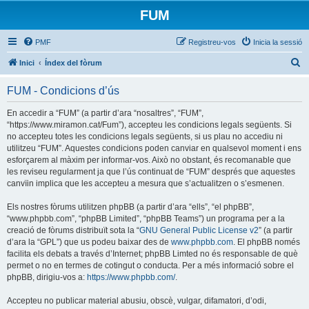
FUM
PMF
Registreu-vos
Inicia la sessió
C
Inici
Índex del fòrum
e
FUM - Condicions d’ús
r
c
En accedir a “FUM” (a partir d’ara “nosaltres”, “FUM”,
“https://www.miramon.cat/Fum”), accepteu les condicions legals següents. Si
a
no accepteu totes les condicions legals següents, si us plau no accediu ni
utilitzeu “FUM”. Aquestes condicions poden canviar en qualsevol moment i ens
esforçarem al màxim per informar-vos. Això no obstant, és recomanable que
les reviseu regularment ja que l’ús continuat de “FUM” després que aquestes
canvïin implica que les accepteu a mesura que s’actualitzen o s’esmenen.
Els nostres fòrums utilitzen phpBB (a partir d’ara “ells”, “el phpBB”,
“www.phpbb.com”, “phpBB Limited”, “phpBB Teams”) un programa per a la
creació de fòrums distribuït sota la “
GNU General Public License v2
” (a partir
d’ara la “GPL”) que us podeu baixar des de
www.phpbb.com
. El phpBB només
facilita els debats a través d’Internet; phpBB Limted no és responsable de què
permet o no en termes de cotingut o conducta. Per a més informació sobre el
phpBB, dirigiu-vos a:
https://www.phpbb.com/
.
Accepteu no publicar material abusiu, obscè, vulgar, difamatori, d’odi,