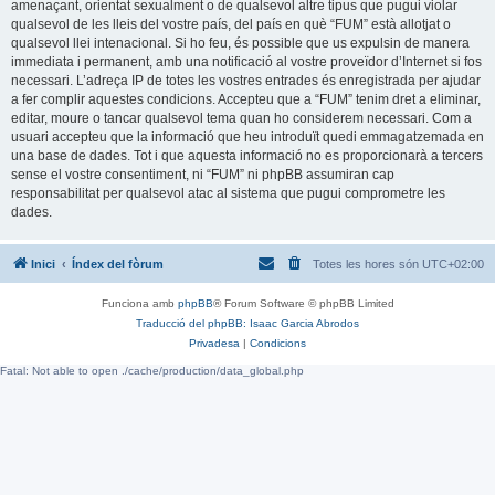
amenaçant, orientat sexualment o de qualsevol altre tipus que pugui violar
qualsevol de les lleis del vostre país, del país en què “FUM” està allotjat o
qualsevol llei intenacional. Si ho feu, és possible que us expulsin de manera
immediata i permanent, amb una notificació al vostre proveïdor d’Internet si fos
necessari. L’adreça IP de totes les vostres entrades és enregistrada per ajudar
a fer complir aquestes condicions. Accepteu que a “FUM” tenim dret a eliminar,
editar, moure o tancar qualsevol tema quan ho considerem necessari. Com a
usuari accepteu que la informació que heu introduït quedi emmagatzemada en
una base de dades. Tot i que aquesta informació no es proporcionarà a tercers
sense el vostre consentiment, ni “FUM” ni phpBB assumiran cap
responsabilitat per qualsevol atac al sistema que pugui comprometre les
dades.
Inici
Índex del fòrum
Totes les hores són
UTC+02:00
Funciona amb
phpBB
® Forum Software © phpBB Limited
Traducció del phpBB: Isaac Garcia Abrodos
Privadesa
|
Condicions
Fatal: Not able to open ./cache/production/data_global.php