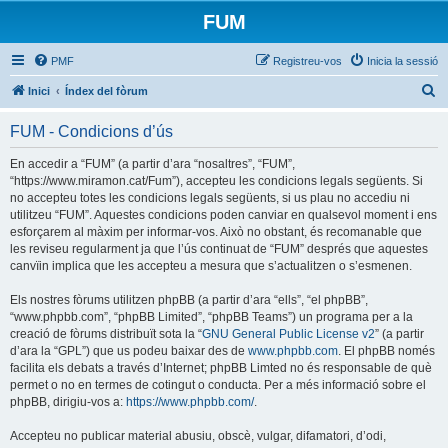
FUM
PMF
Registreu-vos
Inicia la sessió
C
Inici
Índex del fòrum
e
FUM - Condicions d’ús
r
c
En accedir a “FUM” (a partir d’ara “nosaltres”, “FUM”,
“https://www.miramon.cat/Fum”), accepteu les condicions legals següents. Si
a
no accepteu totes les condicions legals següents, si us plau no accediu ni
utilitzeu “FUM”. Aquestes condicions poden canviar en qualsevol moment i ens
esforçarem al màxim per informar-vos. Això no obstant, és recomanable que
les reviseu regularment ja que l’ús continuat de “FUM” després que aquestes
canvïin implica que les accepteu a mesura que s’actualitzen o s’esmenen.
Els nostres fòrums utilitzen phpBB (a partir d’ara “ells”, “el phpBB”,
“www.phpbb.com”, “phpBB Limited”, “phpBB Teams”) un programa per a la
creació de fòrums distribuït sota la “
GNU General Public License v2
” (a partir
d’ara la “GPL”) que us podeu baixar des de
www.phpbb.com
. El phpBB només
facilita els debats a través d’Internet; phpBB Limted no és responsable de què
permet o no en termes de cotingut o conducta. Per a més informació sobre el
phpBB, dirigiu-vos a:
https://www.phpbb.com/
.
Accepteu no publicar material abusiu, obscè, vulgar, difamatori, d’odi,