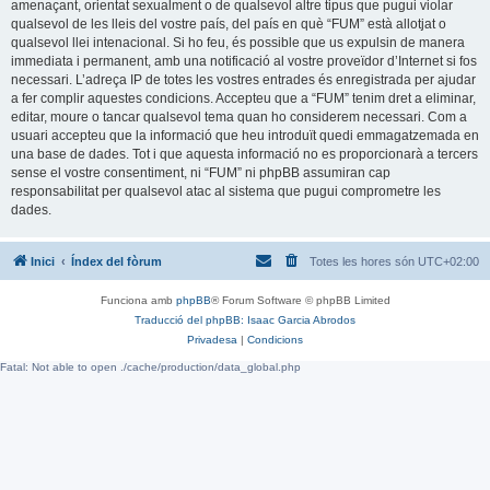
amenaçant, orientat sexualment o de qualsevol altre tipus que pugui violar
qualsevol de les lleis del vostre país, del país en què “FUM” està allotjat o
qualsevol llei intenacional. Si ho feu, és possible que us expulsin de manera
immediata i permanent, amb una notificació al vostre proveïdor d’Internet si fos
necessari. L’adreça IP de totes les vostres entrades és enregistrada per ajudar
a fer complir aquestes condicions. Accepteu que a “FUM” tenim dret a eliminar,
editar, moure o tancar qualsevol tema quan ho considerem necessari. Com a
usuari accepteu que la informació que heu introduït quedi emmagatzemada en
una base de dades. Tot i que aquesta informació no es proporcionarà a tercers
sense el vostre consentiment, ni “FUM” ni phpBB assumiran cap
responsabilitat per qualsevol atac al sistema que pugui comprometre les
dades.
Inici
Índex del fòrum
Totes les hores són
UTC+02:00
Funciona amb
phpBB
® Forum Software © phpBB Limited
Traducció del phpBB: Isaac Garcia Abrodos
Privadesa
|
Condicions
Fatal: Not able to open ./cache/production/data_global.php