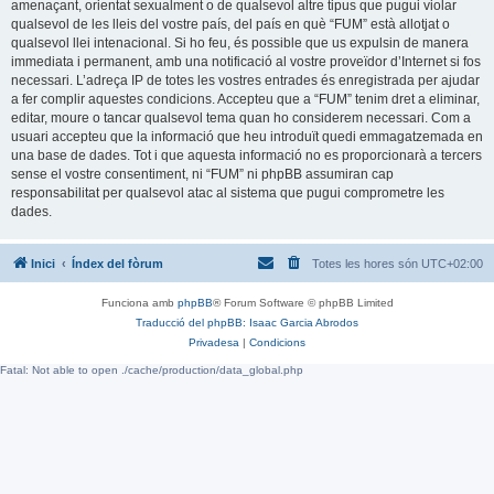
amenaçant, orientat sexualment o de qualsevol altre tipus que pugui violar
qualsevol de les lleis del vostre país, del país en què “FUM” està allotjat o
qualsevol llei intenacional. Si ho feu, és possible que us expulsin de manera
immediata i permanent, amb una notificació al vostre proveïdor d’Internet si fos
necessari. L’adreça IP de totes les vostres entrades és enregistrada per ajudar
a fer complir aquestes condicions. Accepteu que a “FUM” tenim dret a eliminar,
editar, moure o tancar qualsevol tema quan ho considerem necessari. Com a
usuari accepteu que la informació que heu introduït quedi emmagatzemada en
una base de dades. Tot i que aquesta informació no es proporcionarà a tercers
sense el vostre consentiment, ni “FUM” ni phpBB assumiran cap
responsabilitat per qualsevol atac al sistema que pugui comprometre les
dades.
Inici
Índex del fòrum
Totes les hores són
UTC+02:00
Funciona amb
phpBB
® Forum Software © phpBB Limited
Traducció del phpBB: Isaac Garcia Abrodos
Privadesa
|
Condicions
Fatal: Not able to open ./cache/production/data_global.php