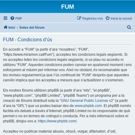
FUM
PMF
Registreu-vos
Inicia la sessió
C
Inici
Índex del fòrum
e
FUM - Condicions d’ús
r
c
En accedir a “FUM” (a partir d’ara “nosaltres”, “FUM”,
“https://www.miramon.cat/Fum”), accepteu les condicions legals següents. Si
a
no accepteu totes les condicions legals següents, si us plau no accediu ni
utilitzeu “FUM”. Aquestes condicions poden canviar en qualsevol moment i ens
esforçarem al màxim per informar-vos. Això no obstant, és recomanable que
les reviseu regularment ja que l’ús continuat de “FUM” després que aquestes
canvïin implica que les accepteu a mesura que s’actualitzen o s’esmenen.
Els nostres fòrums utilitzen phpBB (a partir d’ara “ells”, “el phpBB”,
“www.phpbb.com”, “phpBB Limited”, “phpBB Teams”) un programa per a la
creació de fòrums distribuït sota la “
GNU General Public License v2
” (a partir
d’ara la “GPL”) que us podeu baixar des de
www.phpbb.com
. El phpBB només
facilita els debats a través d’Internet; phpBB Limted no és responsable de què
permet o no en termes de cotingut o conducta. Per a més informació sobre el
phpBB, dirigiu-vos a:
https://www.phpbb.com/
.
Accepteu no publicar material abusiu, obscè, vulgar, difamatori, d’odi,