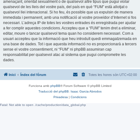
amenaçant, orientat sexualment o de qualsevol altre tipus que pugui violar
qualsevol de les lleis del vostre país, del país en què “FUM” està allotjat o
qualsevol llei intenacional. Si ho feu, és possible que us expulsin de manera
immediata i permanent, amb una notificació al vostre proveïdor d’Internet si fos
necessari. L’adreça IP de totes les vostres entrades és enregistrada per ajudar
a fer complir aquestes condicions. Accepteu que a “FUM” tenim dret a eliminar,
editar, moure o tancar qualsevol tema quan ho considerem necessari. Com a
usuari accepteu que la informació que heu introduït quedi emmagatzemada en
una base de dades. Tot i que aquesta informació no es proporcionarà a tercers
sense el vostre consentiment, ni “FUM” ni phpBB assumiran cap
responsabilitat per qualsevol atac al sistema que pugui comprometre les
dades.
Inici
Índex del fòrum
Totes les hores són
UTC+02:00
Funciona amb
phpBB
® Forum Software © phpBB Limited
Traducció del phpBB: Isaac Garcia Abrodos
Privadesa
|
Condicions
Fatal: Not able to open ./cache/production/data_global.php