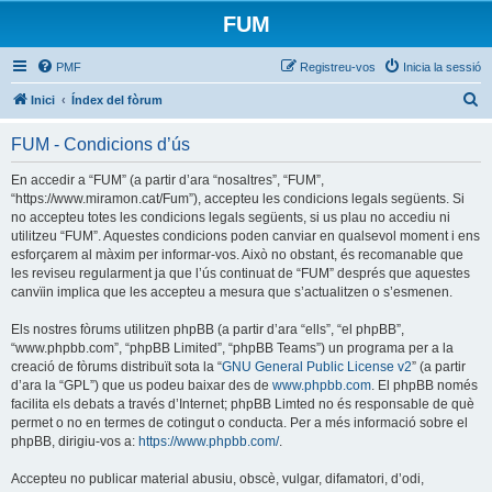
FUM
PMF
Registreu-vos
Inicia la sessió
C
Inici
Índex del fòrum
e
FUM - Condicions d’ús
r
c
En accedir a “FUM” (a partir d’ara “nosaltres”, “FUM”,
“https://www.miramon.cat/Fum”), accepteu les condicions legals següents. Si
a
no accepteu totes les condicions legals següents, si us plau no accediu ni
utilitzeu “FUM”. Aquestes condicions poden canviar en qualsevol moment i ens
esforçarem al màxim per informar-vos. Això no obstant, és recomanable que
les reviseu regularment ja que l’ús continuat de “FUM” després que aquestes
canvïin implica que les accepteu a mesura que s’actualitzen o s’esmenen.
Els nostres fòrums utilitzen phpBB (a partir d’ara “ells”, “el phpBB”,
“www.phpbb.com”, “phpBB Limited”, “phpBB Teams”) un programa per a la
creació de fòrums distribuït sota la “
GNU General Public License v2
” (a partir
d’ara la “GPL”) que us podeu baixar des de
www.phpbb.com
. El phpBB només
facilita els debats a través d’Internet; phpBB Limted no és responsable de què
permet o no en termes de cotingut o conducta. Per a més informació sobre el
phpBB, dirigiu-vos a:
https://www.phpbb.com/
.
Accepteu no publicar material abusiu, obscè, vulgar, difamatori, d’odi,