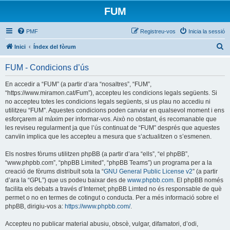
FUM
PMF
Registreu-vos
Inicia la sessió
C
Inici
Índex del fòrum
e
FUM - Condicions d’ús
r
c
En accedir a “FUM” (a partir d’ara “nosaltres”, “FUM”,
“https://www.miramon.cat/Fum”), accepteu les condicions legals següents. Si
a
no accepteu totes les condicions legals següents, si us plau no accediu ni
utilitzeu “FUM”. Aquestes condicions poden canviar en qualsevol moment i ens
esforçarem al màxim per informar-vos. Això no obstant, és recomanable que
les reviseu regularment ja que l’ús continuat de “FUM” després que aquestes
canvïin implica que les accepteu a mesura que s’actualitzen o s’esmenen.
Els nostres fòrums utilitzen phpBB (a partir d’ara “ells”, “el phpBB”,
“www.phpbb.com”, “phpBB Limited”, “phpBB Teams”) un programa per a la
creació de fòrums distribuït sota la “
GNU General Public License v2
” (a partir
d’ara la “GPL”) que us podeu baixar des de
www.phpbb.com
. El phpBB només
facilita els debats a través d’Internet; phpBB Limted no és responsable de què
permet o no en termes de cotingut o conducta. Per a més informació sobre el
phpBB, dirigiu-vos a:
https://www.phpbb.com/
.
Accepteu no publicar material abusiu, obscè, vulgar, difamatori, d’odi,