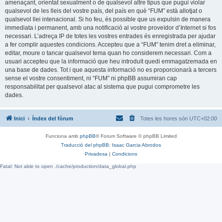
amenaçant, orientat sexualment o de qualsevol altre tipus que pugui violar
qualsevol de les lleis del vostre país, del país en què “FUM” està allotjat o
qualsevol llei intenacional. Si ho feu, és possible que us expulsin de manera
immediata i permanent, amb una notificació al vostre proveïdor d’Internet si fos
necessari. L’adreça IP de totes les vostres entrades és enregistrada per ajudar
a fer complir aquestes condicions. Accepteu que a “FUM” tenim dret a eliminar,
editar, moure o tancar qualsevol tema quan ho considerem necessari. Com a
usuari accepteu que la informació que heu introduït quedi emmagatzemada en
una base de dades. Tot i que aquesta informació no es proporcionarà a tercers
sense el vostre consentiment, ni “FUM” ni phpBB assumiran cap
responsabilitat per qualsevol atac al sistema que pugui comprometre les
dades.
Inici
Índex del fòrum
Totes les hores són
UTC+02:00
Funciona amb
phpBB
® Forum Software © phpBB Limited
Traducció del phpBB: Isaac Garcia Abrodos
Privadesa
|
Condicions
Fatal: Not able to open ./cache/production/data_global.php