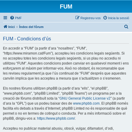
FUM
PMF
Registreu-vos
Inicia la sessió
C
Inici
Índex del fòrum
e
FUM - Condicions d’ús
r
c
En accedir a “FUM” (a partir d’ara “nosaltres”, “FUM”,
“https://www.miramon.cat/Fum”), accepteu les condicions legals següents. Si
a
no accepteu totes les condicions legals següents, si us plau no accediu ni
utilitzeu “FUM”. Aquestes condicions poden canviar en qualsevol moment i ens
esforçarem al màxim per informar-vos. Això no obstant, és recomanable que
les reviseu regularment ja que l’ús continuat de “FUM” després que aquestes
canvïin implica que les accepteu a mesura que s’actualitzen o s’esmenen.
Els nostres fòrums utilitzen phpBB (a partir d’ara “ells”, “el phpBB”,
“www.phpbb.com”, “phpBB Limited”, “phpBB Teams”) un programa per a la
creació de fòrums distribuït sota la “
GNU General Public License v2
” (a partir
d’ara la “GPL”) que us podeu baixar des de
www.phpbb.com
. El phpBB només
facilita els debats a través d’Internet; phpBB Limted no és responsable de què
permet o no en termes de cotingut o conducta. Per a més informació sobre el
phpBB, dirigiu-vos a:
https://www.phpbb.com/
.
Accepteu no publicar material abusiu, obscè, vulgar, difamatori, d’odi,