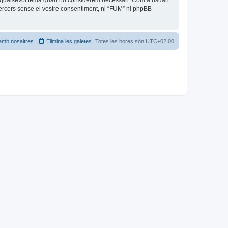
car qualsevol tema quan ho considerem necessari. Com a usuari
rcers sense el vostre consentiment, ni “FUM” ni phpBB
amb nosaltres
Elimina les galetes
Totes les hores són
UTC+02:00