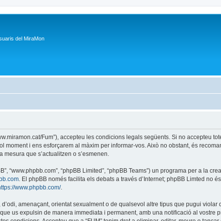
suaris del MiraMon
/www.miramon.cat/Fum”), accepteu les condicions legals següents. Si no accepteu tot
ol moment i ens esforçarem al màxim per informar-vos. Això no obstant, és recoman
a mesura que s’actualitzen o s’esmenen.
phpBB”, “www.phpbb.com”, “phpBB Limited”, “phpBB Teams”) un programa per a la creaci
bb.com
. El phpBB només facilita els debats a través d’Internet; phpBB Limted no 
https://www.phpbb.com/
.
 d’odi, amenaçant, orientat sexualment o de qualsevol altre tipus que pugui violar q
ble que us expulsin de manera immediata i permanent, amb una notificació al vostre pr