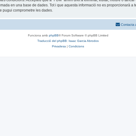
estes condicions. Accepteu que a “FUM” tenim dret a eliminar, editar, moure o tan
mada en una base de dades. Tot i que aquesta informació no es proporcionarà a te
que pugui comprometre les dades.
Contacta 
Funciona amb
phpBB
® Forum Software © phpBB Limited
Traducció del phpBB: Isaac Garcia Abrodos
Privadesa
|
Condicions