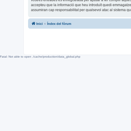
vostres entrades és enregistrada per ajudar a fer complir aqu
accepteu que la informació que heu introduït quedi emmagatze
assumiran cap responsabilitat per qualsevol atac al sistema 
Inici
Índex del fòrum
Fatal: Not able to open ./cache/production/data_global.php