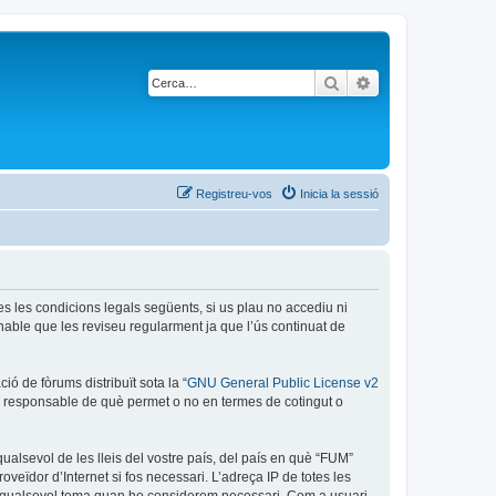
Cerca
Cerca avançada
Registreu-vos
Inicia la sessió
es les condicions legals següents, si us plau no accediu ni
able que les reviseu regularment ja que l’ús continuat de
ó de fòrums distribuït sota la “
GNU General Public License v2
és responsable de què permet o no en termes de cotingut o
ualsevol de les lleis del vostre país, del país en què “FUM”
oveïdor d’Internet si fos necessari. L’adreça IP de totes les