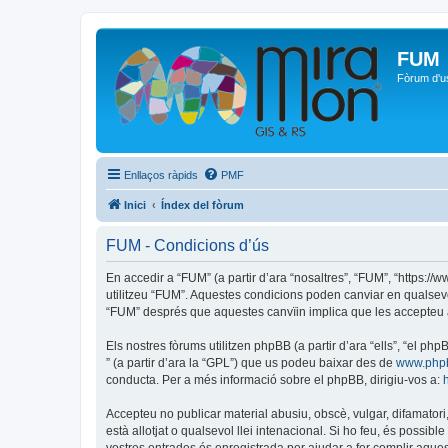
FUM
Fòrum d'u
Enllaços ràpids
PMF
Inici
Índex del fòrum
FUM - Condicions d’ús
En accedir a “FUM” (a partir d’ara “nosaltres”, “FUM”, “https:/
utilitzeu “FUM”. Aquestes condicions poden canviar en qualsev
“FUM” després que aquestes canvïin implica que les accepteu 
Els nostres fòrums utilitzen phpBB (a partir d’ara “ells”, “el 
” (a partir d’ara la “GPL”) que us podeu baixar des de
www.php
conducta. Per a més informació sobre el phpBB, dirigiu-vos a:
Accepteu no publicar material abusiu, obscè, vulgar, difamatori,
està allotjat o qualsevol llei intenacional. Si ho feu, és possi