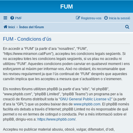
FUM
PMF
Registreu-vos
Inicia la sessió
C
Inici
Índex del fòrum
e
FUM - Condicions d’ús
r
c
En accedir a “FUM” (a partir d’ara “nosaltres”, “FUM”,
“https://www.miramon.cat/Fum”), accepteu les condicions legals següents. Si
a
no accepteu totes les condicions legals següents, si us plau no accediu ni
utilitzeu “FUM”. Aquestes condicions poden canviar en qualsevol moment i ens
esforçarem al màxim per informar-vos. Això no obstant, és recomanable que
les reviseu regularment ja que l’ús continuat de “FUM” després que aquestes
canvïin implica que les accepteu a mesura que s’actualitzen o s’esmenen.
Els nostres fòrums utilitzen phpBB (a partir d’ara “ells”, “el phpBB”,
“www.phpbb.com”, “phpBB Limited”, “phpBB Teams”) un programa per a la
creació de fòrums distribuït sota la “
GNU General Public License v2
” (a partir
d’ara la “GPL”) que us podeu baixar des de
www.phpbb.com
. El phpBB només
facilita els debats a través d’Internet; phpBB Limted no és responsable de què
permet o no en termes de cotingut o conducta. Per a més informació sobre el
phpBB, dirigiu-vos a:
https://www.phpbb.com/
.
Accepteu no publicar material abusiu, obscè, vulgar, difamatori, d’odi,