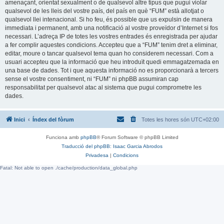
amenaçant, orientat sexualment o de qualsevol altre tipus que pugui violar
qualsevol de les lleis del vostre país, del país en què “FUM” està allotjat o
qualsevol llei intenacional. Si ho feu, és possible que us expulsin de manera
immediata i permanent, amb una notificació al vostre proveïdor d’Internet si fos
necessari. L’adreça IP de totes les vostres entrades és enregistrada per ajudar
a fer complir aquestes condicions. Accepteu que a “FUM” tenim dret a eliminar,
editar, moure o tancar qualsevol tema quan ho considerem necessari. Com a
usuari accepteu que la informació que heu introduït quedi emmagatzemada en
una base de dades. Tot i que aquesta informació no es proporcionarà a tercers
sense el vostre consentiment, ni “FUM” ni phpBB assumiran cap
responsabilitat per qualsevol atac al sistema que pugui comprometre les
dades.
Inici
Índex del fòrum
Totes les hores són
UTC+02:00
Funciona amb
phpBB
® Forum Software © phpBB Limited
Traducció del phpBB: Isaac Garcia Abrodos
Privadesa
|
Condicions
Fatal: Not able to open ./cache/production/data_global.php