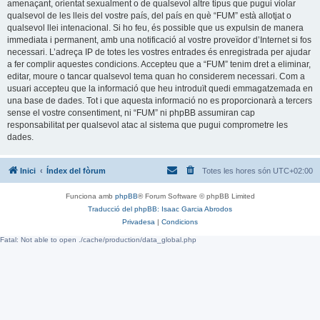
amenaçant, orientat sexualment o de qualsevol altre tipus que pugui violar
qualsevol de les lleis del vostre país, del país en què “FUM” està allotjat o
qualsevol llei intenacional. Si ho feu, és possible que us expulsin de manera
immediata i permanent, amb una notificació al vostre proveïdor d’Internet si fos
necessari. L’adreça IP de totes les vostres entrades és enregistrada per ajudar
a fer complir aquestes condicions. Accepteu que a “FUM” tenim dret a eliminar,
editar, moure o tancar qualsevol tema quan ho considerem necessari. Com a
usuari accepteu que la informació que heu introduït quedi emmagatzemada en
una base de dades. Tot i que aquesta informació no es proporcionarà a tercers
sense el vostre consentiment, ni “FUM” ni phpBB assumiran cap
responsabilitat per qualsevol atac al sistema que pugui comprometre les
dades.
Inici
Índex del fòrum
Totes les hores són
UTC+02:00
Funciona amb
phpBB
® Forum Software © phpBB Limited
Traducció del phpBB: Isaac Garcia Abrodos
Privadesa
|
Condicions
Fatal: Not able to open ./cache/production/data_global.php