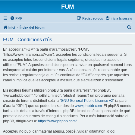
FUM
PMF
Registreu-vos
Inicia la sessió
C
Inici
Índex del fòrum
e
FUM - Condicions d’ús
r
c
En accedir a “FUM” (a partir d’ara “nosaltres”, “FUM”,
“https://www.miramon.cat/Fum”), accepteu les condicions legals següents. Si
a
no accepteu totes les condicions legals següents, si us plau no accediu ni
utilitzeu “FUM”. Aquestes condicions poden canviar en qualsevol moment i ens
esforçarem al màxim per informar-vos. Això no obstant, és recomanable que
les reviseu regularment ja que l’ús continuat de “FUM” després que aquestes
canvïin implica que les accepteu a mesura que s’actualitzen o s’esmenen.
Els nostres fòrums utilitzen phpBB (a partir d’ara “ells”, “el phpBB”,
“www.phpbb.com”, “phpBB Limited”, “phpBB Teams”) un programa per a la
creació de fòrums distribuït sota la “
GNU General Public License v2
” (a partir
d’ara la “GPL”) que us podeu baixar des de
www.phpbb.com
. El phpBB només
facilita els debats a través d’Internet; phpBB Limted no és responsable de què
permet o no en termes de cotingut o conducta. Per a més informació sobre el
phpBB, dirigiu-vos a:
https://www.phpbb.com/
.
Accepteu no publicar material abusiu, obscè, vulgar, difamatori, d’odi,