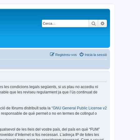
Cerca
Cerca avançada
Registreu-vos
Inicia la sessió
es les condicions legals següents, si us plau no accediu ni
able que les reviseu regularment ja que l’ús continuat de
ó de fòrums distribuït sota la “
GNU General Public License v2
és responsable de què permet o no en termes de cotingut o
ualsevol de les lleis del vostre país, del país en què “FUM”
oveïdor d’Internet si fos necessari. L’adreça IP de totes les