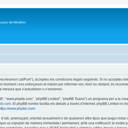
suaris del MiraMon
/www.miramon.cat/Fum”), accepteu les condicions legals següents. Si no accepteu tot
ol moment i ens esforçarem al màxim per informar-vos. Això no obstant, és recoman
a mesura que s’actualitzen o s’esmenen.
phpBB”, “www.phpbb.com”, “phpBB Limited”, “phpBB Teams”) un programa per a la creaci
bb.com
. El phpBB només facilita els debats a través d’Internet; phpBB Limted no 
https://www.phpbb.com/
.
 d’odi, amenaçant, orientat sexualment o de qualsevol altre tipus que pugui violar q
ble que us expulsin de manera immediata i permanent, amb una notificació al vostre pr