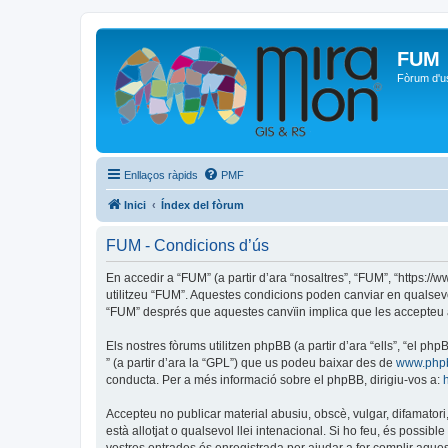
FUM
Fòrum d'u
Enllaços ràpids
PMF
Inici
Índex del fòrum
FUM - Condicions d’ús
En accedir a “FUM” (a partir d’ara “nosaltres”, “FUM”, “https:/
utilitzeu “FUM”. Aquestes condicions poden canviar en qualsev
“FUM” després que aquestes canvïin implica que les accepteu 
Els nostres fòrums utilitzen phpBB (a partir d’ara “ells”, “el 
” (a partir d’ara la “GPL”) que us podeu baixar des de
www.php
conducta. Per a més informació sobre el phpBB, dirigiu-vos a:
Accepteu no publicar material abusiu, obscè, vulgar, difamatori,
està allotjat o qualsevol llei intenacional. Si ho feu, és possi