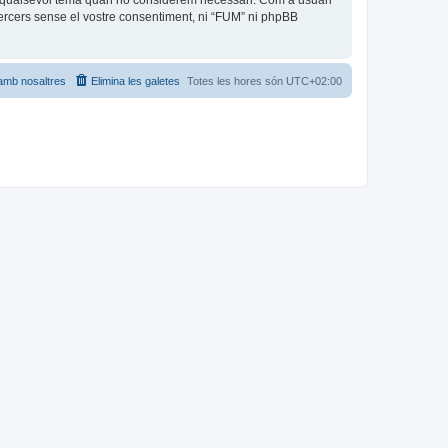
car qualsevol tema quan ho considerem necessari. Com a usuari
rcers sense el vostre consentiment, ni “FUM” ni phpBB
amb nosaltres
Elimina les galetes
Totes les hores són
UTC+02:00