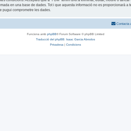
estes condicions. Accepteu que a “FUM” tenim dret a eliminar, editar, moure o tan
mada en una base de dades. Tot i que aquesta informació no es proporcionarà a te
que pugui comprometre les dades.
Contacta 
Funciona amb
phpBB
® Forum Software © phpBB Limited
Traducció del phpBB: Isaac Garcia Abrodos
Privadesa
|
Condicions