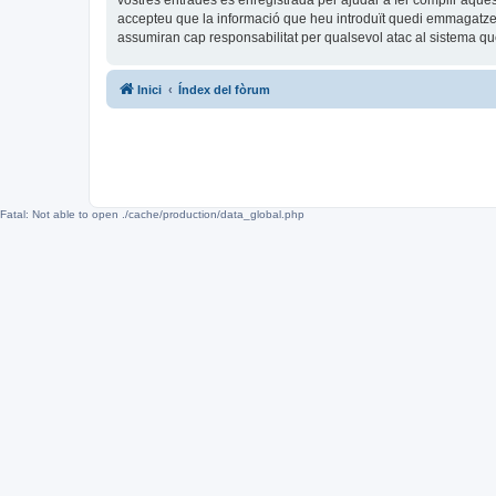
vostres entrades és enregistrada per ajudar a fer complir aqu
accepteu que la informació que heu introduït quedi emmagatze
assumiran cap responsabilitat per qualsevol atac al sistema 
Inici
Índex del fòrum
Fatal: Not able to open ./cache/production/data_global.php