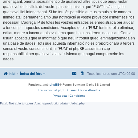
amenaçant, orientat sexualment o de qualsevol altre tipus que pugui violar
qualsevol de les lleis del vostre país, del país en què “FUM” està allotjat o
qualsevol llei intenacional. Si ho feu, és possible que us expulsin de manera
immediata i permanent, amb una notificació al vostre proveïdor d’Internet si fos
necessari. L’adreça IP de totes les vostres entrades és enregistrada per ajudar
a fer complir aquestes condicions. Accepteu que a “FUM” tenim dret a eliminar,
editar, moure o tancar qualsevol tema quan ho considerem necessari. Com a
usuari accepteu que la informació que heu introduït quedi emmagatzemada en
una base de dades. Tot i que aquesta informació no es proporcionarà a tercers
sense el vostre consentiment, ni “FUM” ni phpBB assumiran cap
responsabilitat per qualsevol atac al sistema que pugui comprometre les
dades.
Inici
Índex del fòrum
Totes les hores són
UTC+02:00
Funciona amb
phpBB
® Forum Software © phpBB Limited
Traducció del phpBB: Isaac Garcia Abrodos
Privadesa
|
Condicions
Fatal: Not able to open ./cache/production/data_global.php