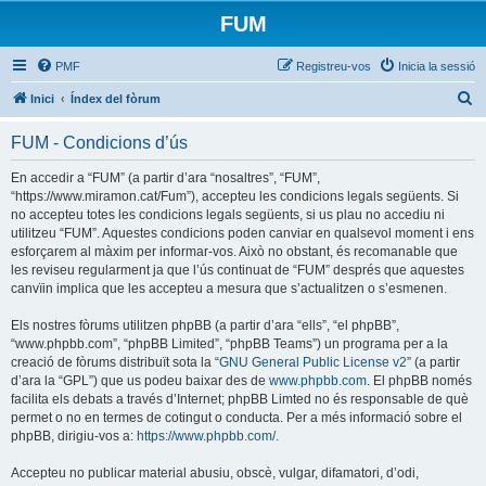
FUM
PMF
Registreu-vos
Inicia la sessió
C
Inici
Índex del fòrum
e
FUM - Condicions d’ús
r
c
En accedir a “FUM” (a partir d’ara “nosaltres”, “FUM”,
“https://www.miramon.cat/Fum”), accepteu les condicions legals següents. Si
a
no accepteu totes les condicions legals següents, si us plau no accediu ni
utilitzeu “FUM”. Aquestes condicions poden canviar en qualsevol moment i ens
esforçarem al màxim per informar-vos. Això no obstant, és recomanable que
les reviseu regularment ja que l’ús continuat de “FUM” després que aquestes
canvïin implica que les accepteu a mesura que s’actualitzen o s’esmenen.
Els nostres fòrums utilitzen phpBB (a partir d’ara “ells”, “el phpBB”,
“www.phpbb.com”, “phpBB Limited”, “phpBB Teams”) un programa per a la
creació de fòrums distribuït sota la “
GNU General Public License v2
” (a partir
d’ara la “GPL”) que us podeu baixar des de
www.phpbb.com
. El phpBB només
facilita els debats a través d’Internet; phpBB Limted no és responsable de què
permet o no en termes de cotingut o conducta. Per a més informació sobre el
phpBB, dirigiu-vos a:
https://www.phpbb.com/
.
Accepteu no publicar material abusiu, obscè, vulgar, difamatori, d’odi,