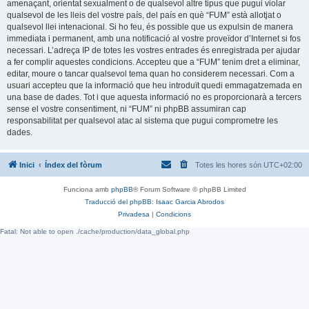
amenaçant, orientat sexualment o de qualsevol altre tipus que pugui violar
qualsevol de les lleis del vostre país, del país en què “FUM” està allotjat o
qualsevol llei intenacional. Si ho feu, és possible que us expulsin de manera
immediata i permanent, amb una notificació al vostre proveïdor d’Internet si fos
necessari. L’adreça IP de totes les vostres entrades és enregistrada per ajudar
a fer complir aquestes condicions. Accepteu que a “FUM” tenim dret a eliminar,
editar, moure o tancar qualsevol tema quan ho considerem necessari. Com a
usuari accepteu que la informació que heu introduït quedi emmagatzemada en
una base de dades. Tot i que aquesta informació no es proporcionarà a tercers
sense el vostre consentiment, ni “FUM” ni phpBB assumiran cap
responsabilitat per qualsevol atac al sistema que pugui comprometre les
dades.
Inici
Índex del fòrum
Totes les hores són
UTC+02:00
Funciona amb
phpBB
® Forum Software © phpBB Limited
Traducció del phpBB: Isaac Garcia Abrodos
Privadesa
|
Condicions
Fatal: Not able to open ./cache/production/data_global.php