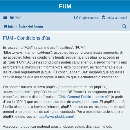
FUM
PMF
Registreu-vos
Inicia la sessió
C
Inici
Índex del fòrum
e
FUM - Condicions d’ús
r
c
En accedir a “FUM” (a partir d’ara “nosaltres”, “FUM”,
“https://www.miramon.cat/Fum”), accepteu les condicions legals següents. Si
a
no accepteu totes les condicions legals següents, si us plau no accediu ni
utilitzeu “FUM”. Aquestes condicions poden canviar en qualsevol moment i ens
esforçarem al màxim per informar-vos. Això no obstant, és recomanable que
les reviseu regularment ja que l’ús continuat de “FUM” després que aquestes
canvïin implica que les accepteu a mesura que s’actualitzen o s’esmenen.
Els nostres fòrums utilitzen phpBB (a partir d’ara “ells”, “el phpBB”,
“www.phpbb.com”, “phpBB Limited”, “phpBB Teams”) un programa per a la
creació de fòrums distribuït sota la “
GNU General Public License v2
” (a partir
d’ara la “GPL”) que us podeu baixar des de
www.phpbb.com
. El phpBB només
facilita els debats a través d’Internet; phpBB Limted no és responsable de què
permet o no en termes de cotingut o conducta. Per a més informació sobre el
phpBB, dirigiu-vos a:
https://www.phpbb.com/
.
Accepteu no publicar material abusiu, obscè, vulgar, difamatori, d’odi,