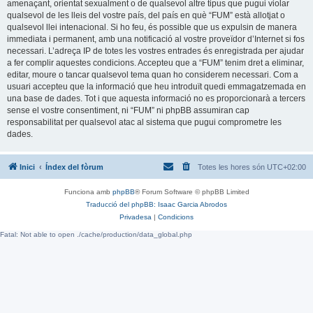
amenaçant, orientat sexualment o de qualsevol altre tipus que pugui violar
qualsevol de les lleis del vostre país, del país en què “FUM” està allotjat o
qualsevol llei intenacional. Si ho feu, és possible que us expulsin de manera
immediata i permanent, amb una notificació al vostre proveïdor d’Internet si fos
necessari. L’adreça IP de totes les vostres entrades és enregistrada per ajudar
a fer complir aquestes condicions. Accepteu que a “FUM” tenim dret a eliminar,
editar, moure o tancar qualsevol tema quan ho considerem necessari. Com a
usuari accepteu que la informació que heu introduït quedi emmagatzemada en
una base de dades. Tot i que aquesta informació no es proporcionarà a tercers
sense el vostre consentiment, ni “FUM” ni phpBB assumiran cap
responsabilitat per qualsevol atac al sistema que pugui comprometre les
dades.
Inici
Índex del fòrum
Totes les hores són
UTC+02:00
Funciona amb
phpBB
® Forum Software © phpBB Limited
Traducció del phpBB: Isaac Garcia Abrodos
Privadesa
|
Condicions
Fatal: Not able to open ./cache/production/data_global.php