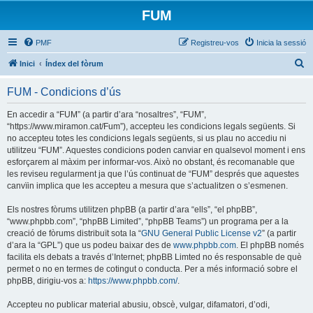
FUM
PMF
Registreu-vos
Inicia la sessió
C
Inici
Índex del fòrum
e
FUM - Condicions d’ús
r
c
En accedir a “FUM” (a partir d’ara “nosaltres”, “FUM”,
“https://www.miramon.cat/Fum”), accepteu les condicions legals següents. Si
a
no accepteu totes les condicions legals següents, si us plau no accediu ni
utilitzeu “FUM”. Aquestes condicions poden canviar en qualsevol moment i ens
esforçarem al màxim per informar-vos. Això no obstant, és recomanable que
les reviseu regularment ja que l’ús continuat de “FUM” després que aquestes
canvïin implica que les accepteu a mesura que s’actualitzen o s’esmenen.
Els nostres fòrums utilitzen phpBB (a partir d’ara “ells”, “el phpBB”,
“www.phpbb.com”, “phpBB Limited”, “phpBB Teams”) un programa per a la
creació de fòrums distribuït sota la “
GNU General Public License v2
” (a partir
d’ara la “GPL”) que us podeu baixar des de
www.phpbb.com
. El phpBB només
facilita els debats a través d’Internet; phpBB Limted no és responsable de què
permet o no en termes de cotingut o conducta. Per a més informació sobre el
phpBB, dirigiu-vos a:
https://www.phpbb.com/
.
Accepteu no publicar material abusiu, obscè, vulgar, difamatori, d’odi,