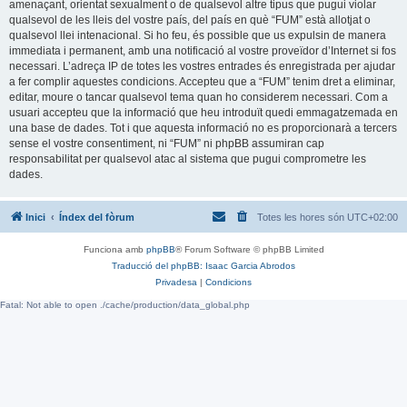
amenaçant, orientat sexualment o de qualsevol altre tipus que pugui violar
qualsevol de les lleis del vostre país, del país en què “FUM” està allotjat o
qualsevol llei intenacional. Si ho feu, és possible que us expulsin de manera
immediata i permanent, amb una notificació al vostre proveïdor d’Internet si fos
necessari. L’adreça IP de totes les vostres entrades és enregistrada per ajudar
a fer complir aquestes condicions. Accepteu que a “FUM” tenim dret a eliminar,
editar, moure o tancar qualsevol tema quan ho considerem necessari. Com a
usuari accepteu que la informació que heu introduït quedi emmagatzemada en
una base de dades. Tot i que aquesta informació no es proporcionarà a tercers
sense el vostre consentiment, ni “FUM” ni phpBB assumiran cap
responsabilitat per qualsevol atac al sistema que pugui comprometre les
dades.
Inici
Índex del fòrum
Totes les hores són
UTC+02:00
Funciona amb
phpBB
® Forum Software © phpBB Limited
Traducció del phpBB: Isaac Garcia Abrodos
Privadesa
|
Condicions
Fatal: Not able to open ./cache/production/data_global.php