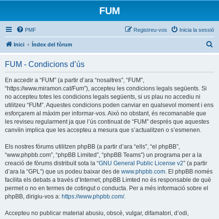
FUM
PMF
Registreu-vos
Inicia la sessió
C
Inici
Índex del fòrum
e
FUM - Condicions d’ús
r
c
En accedir a “FUM” (a partir d’ara “nosaltres”, “FUM”,
“https://www.miramon.cat/Fum”), accepteu les condicions legals següents. Si
a
no accepteu totes les condicions legals següents, si us plau no accediu ni
utilitzeu “FUM”. Aquestes condicions poden canviar en qualsevol moment i ens
esforçarem al màxim per informar-vos. Això no obstant, és recomanable que
les reviseu regularment ja que l’ús continuat de “FUM” després que aquestes
canvïin implica que les accepteu a mesura que s’actualitzen o s’esmenen.
Els nostres fòrums utilitzen phpBB (a partir d’ara “ells”, “el phpBB”,
“www.phpbb.com”, “phpBB Limited”, “phpBB Teams”) un programa per a la
creació de fòrums distribuït sota la “
GNU General Public License v2
” (a partir
d’ara la “GPL”) que us podeu baixar des de
www.phpbb.com
. El phpBB només
facilita els debats a través d’Internet; phpBB Limted no és responsable de què
permet o no en termes de cotingut o conducta. Per a més informació sobre el
phpBB, dirigiu-vos a:
https://www.phpbb.com/
.
Accepteu no publicar material abusiu, obscè, vulgar, difamatori, d’odi,