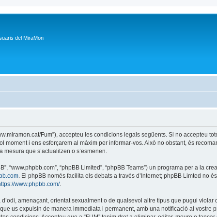
suaris del MiraMon
/www.miramon.cat/Fum”), accepteu les condicions legals següents. Si no accepteu tot
ol moment i ens esforçarem al màxim per informar-vos. Això no obstant, és recoman
a mesura que s’actualitzen o s’esmenen.
phpBB”, “www.phpbb.com”, “phpBB Limited”, “phpBB Teams”) un programa per a la creaci
bb.com
. El phpBB només facilita els debats a través d’Internet; phpBB Limted no 
https://www.phpbb.com/
.
 d’odi, amenaçant, orientat sexualment o de qualsevol altre tipus que pugui violar q
ble que us expulsin de manera immediata i permanent, amb una notificació al vostre pr