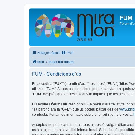
FUM
Fòrum d'u
Enllaços ràpids
PMF
Inici
Índex del fòrum
FUM - Condicions d’ús
En accedir a “FUM” (a partir d’ara “nosaltres”, “FUM”, “https:/
utilitzeu “FUM”. Aquestes condicions poden canviar en qualsev
“FUM” després que aquestes canvïin implica que les accepteu 
Els nostres fòrums utilitzen phpBB (a partir d’ara “ells”, “el 
” (a partir d’ara la “GPL”) que us podeu baixar des de
www.php
conducta. Per a més informació sobre el phpBB, dirigiu-vos a:
Accepteu no publicar material abusiu, obscè, vulgar, difamatori,
està allotjat o qualsevol llei intenacional. Si ho feu, és possi