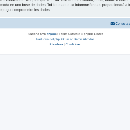
estes condicions. Accepteu que a “FUM” tenim dret a eliminar, editar, moure o tan
mada en una base de dades. Tot i que aquesta informació no es proporcionarà a te
que pugui comprometre les dades.
Contacta 
Funciona amb
phpBB
® Forum Software © phpBB Limited
Traducció del phpBB: Isaac Garcia Abrodos
Privadesa
|
Condicions