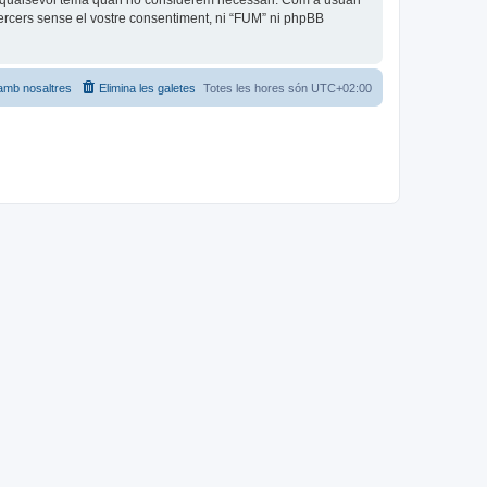
car qualsevol tema quan ho considerem necessari. Com a usuari
rcers sense el vostre consentiment, ni “FUM” ni phpBB
amb nosaltres
Elimina les galetes
Totes les hores són
UTC+02:00