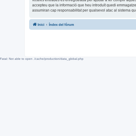
vostres entrades és enregistrada per ajudar a fer complir aqu
accepteu que la informació que heu introduït quedi emmagatze
assumiran cap responsabilitat per qualsevol atac al sistema 
Inici
Índex del fòrum
Fatal: Not able to open ./cache/production/data_global.php