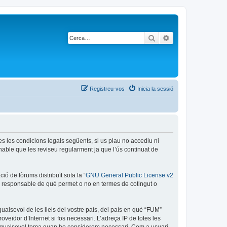
Cerca
Cerca avançada
Registreu-vos
Inicia la sessió
es les condicions legals següents, si us plau no accediu ni
able que les reviseu regularment ja que l’ús continuat de
ó de fòrums distribuït sota la “
GNU General Public License v2
és responsable de què permet o no en termes de cotingut o
ualsevol de les lleis del vostre país, del país en què “FUM”
oveïdor d’Internet si fos necessari. L’adreça IP de totes les