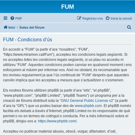
FUM
PMF
Registreu-vos
Inicia la sessió
C
Inici
Índex del fòrum
e
FUM - Condicions d’ús
r
c
En accedir a “FUM” (a partir d’ara “nosaltres”, “FUM”,
“https://www.miramon.cat/Fum”), accepteu les condicions legals següents. Si
a
no accepteu totes les condicions legals següents, si us plau no accediu ni
utilitzeu “FUM”. Aquestes condicions poden canviar en qualsevol moment i ens
esforçarem al màxim per informar-vos. Això no obstant, és recomanable que
les reviseu regularment ja que l’ús continuat de “FUM” després que aquestes
canvïin implica que les accepteu a mesura que s’actualitzen o s’esmenen.
Els nostres fòrums utilitzen phpBB (a partir d’ara “ells”, “el phpBB”,
“www.phpbb.com”, “phpBB Limited”, “phpBB Teams”) un programa per a la
creació de fòrums distribuït sota la “
GNU General Public License v2
” (a partir
d’ara la “GPL”) que us podeu baixar des de
www.phpbb.com
. El phpBB només
facilita els debats a través d’Internet; phpBB Limted no és responsable de què
permet o no en termes de cotingut o conducta. Per a més informació sobre el
phpBB, dirigiu-vos a:
https://www.phpbb.com/
.
Accepteu no publicar material abusiu, obscè, vulgar, difamatori, d’odi,