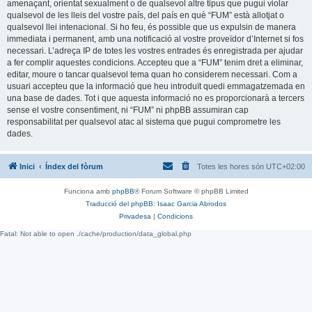
amenaçant, orientat sexualment o de qualsevol altre tipus que pugui violar
qualsevol de les lleis del vostre país, del país en què “FUM” està allotjat o
qualsevol llei intenacional. Si ho feu, és possible que us expulsin de manera
immediata i permanent, amb una notificació al vostre proveïdor d’Internet si fos
necessari. L’adreça IP de totes les vostres entrades és enregistrada per ajudar
a fer complir aquestes condicions. Accepteu que a “FUM” tenim dret a eliminar,
editar, moure o tancar qualsevol tema quan ho considerem necessari. Com a
usuari accepteu que la informació que heu introduït quedi emmagatzemada en
una base de dades. Tot i que aquesta informació no es proporcionarà a tercers
sense el vostre consentiment, ni “FUM” ni phpBB assumiran cap
responsabilitat per qualsevol atac al sistema que pugui comprometre les
dades.
Inici
Índex del fòrum
Totes les hores són
UTC+02:00
Funciona amb
phpBB
® Forum Software © phpBB Limited
Traducció del phpBB: Isaac Garcia Abrodos
Privadesa
|
Condicions
Fatal: Not able to open ./cache/production/data_global.php