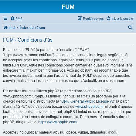
FUM
PMF
Registreu-vos
Inicia la sessió
C
Inici
Índex del fòrum
e
FUM - Condicions d’ús
r
c
En accedir a “FUM” (a partir d’ara “nosaltres”, “FUM”,
“https://www.miramon.cat/Fum”), accepteu les condicions legals següents. Si
a
no accepteu totes les condicions legals següents, si us plau no accediu ni
utilitzeu “FUM”. Aquestes condicions poden canviar en qualsevol moment i ens
esforçarem al màxim per informar-vos. Això no obstant, és recomanable que
les reviseu regularment ja que l’ús continuat de “FUM” després que aquestes
canvïin implica que les accepteu a mesura que s’actualitzen o s’esmenen.
Els nostres fòrums utilitzen phpBB (a partir d’ara “ells”, “el phpBB”,
“www.phpbb.com”, “phpBB Limited”, “phpBB Teams”) un programa per a la
creació de fòrums distribuït sota la “
GNU General Public License v2
” (a partir
d’ara la “GPL”) que us podeu baixar des de
www.phpbb.com
. El phpBB només
facilita els debats a través d’Internet; phpBB Limted no és responsable de què
permet o no en termes de cotingut o conducta. Per a més informació sobre el
phpBB, dirigiu-vos a:
https://www.phpbb.com/
.
Accepteu no publicar material abusiu, obscè, vulgar, difamatori, d’odi,