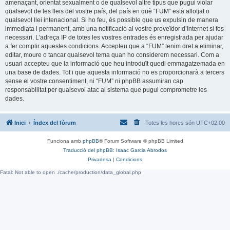
amenaçant, orientat sexualment o de qualsevol altre tipus que pugui violar
qualsevol de les lleis del vostre país, del país en què “FUM” està allotjat o
qualsevol llei intenacional. Si ho feu, és possible que us expulsin de manera
immediata i permanent, amb una notificació al vostre proveïdor d’Internet si fos
necessari. L’adreça IP de totes les vostres entrades és enregistrada per ajudar
a fer complir aquestes condicions. Accepteu que a “FUM” tenim dret a eliminar,
editar, moure o tancar qualsevol tema quan ho considerem necessari. Com a
usuari accepteu que la informació que heu introduït quedi emmagatzemada en
una base de dades. Tot i que aquesta informació no es proporcionarà a tercers
sense el vostre consentiment, ni “FUM” ni phpBB assumiran cap
responsabilitat per qualsevol atac al sistema que pugui comprometre les
dades.
Inici
Índex del fòrum
Totes les hores són
UTC+02:00
Funciona amb
phpBB
® Forum Software © phpBB Limited
Traducció del phpBB: Isaac Garcia Abrodos
Privadesa
|
Condicions
Fatal: Not able to open ./cache/production/data_global.php