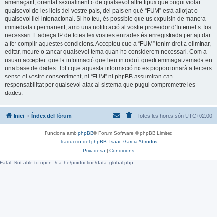
amenaçant, orientat sexualment o de qualsevol altre tipus que pugui violar
qualsevol de les lleis del vostre país, del país en què “FUM” està allotjat o
qualsevol llei intenacional. Si ho feu, és possible que us expulsin de manera
immediata i permanent, amb una notificació al vostre proveïdor d’Internet si fos
necessari. L’adreça IP de totes les vostres entrades és enregistrada per ajudar
a fer complir aquestes condicions. Accepteu que a “FUM” tenim dret a eliminar,
editar, moure o tancar qualsevol tema quan ho considerem necessari. Com a
usuari accepteu que la informació que heu introduït quedi emmagatzemada en
una base de dades. Tot i que aquesta informació no es proporcionarà a tercers
sense el vostre consentiment, ni “FUM” ni phpBB assumiran cap
responsabilitat per qualsevol atac al sistema que pugui comprometre les
dades.
Inici
Índex del fòrum
Totes les hores són
UTC+02:00
Funciona amb
phpBB
® Forum Software © phpBB Limited
Traducció del phpBB: Isaac Garcia Abrodos
Privadesa
|
Condicions
Fatal: Not able to open ./cache/production/data_global.php