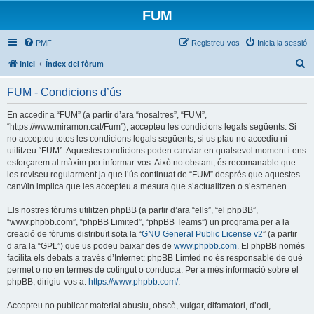
FUM
PMF
Registreu-vos
Inicia la sessió
C
Inici
Índex del fòrum
e
FUM - Condicions d’ús
r
c
En accedir a “FUM” (a partir d’ara “nosaltres”, “FUM”,
“https://www.miramon.cat/Fum”), accepteu les condicions legals següents. Si
a
no accepteu totes les condicions legals següents, si us plau no accediu ni
utilitzeu “FUM”. Aquestes condicions poden canviar en qualsevol moment i ens
esforçarem al màxim per informar-vos. Això no obstant, és recomanable que
les reviseu regularment ja que l’ús continuat de “FUM” després que aquestes
canvïin implica que les accepteu a mesura que s’actualitzen o s’esmenen.
Els nostres fòrums utilitzen phpBB (a partir d’ara “ells”, “el phpBB”,
“www.phpbb.com”, “phpBB Limited”, “phpBB Teams”) un programa per a la
creació de fòrums distribuït sota la “
GNU General Public License v2
” (a partir
d’ara la “GPL”) que us podeu baixar des de
www.phpbb.com
. El phpBB només
facilita els debats a través d’Internet; phpBB Limted no és responsable de què
permet o no en termes de cotingut o conducta. Per a més informació sobre el
phpBB, dirigiu-vos a:
https://www.phpbb.com/
.
Accepteu no publicar material abusiu, obscè, vulgar, difamatori, d’odi,