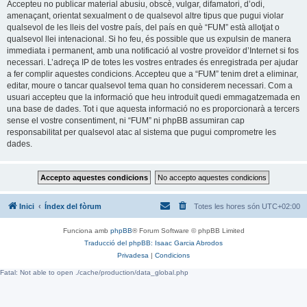
Accepteu no publicar material abusiu, obscè, vulgar, difamatori, d’odi,
amenaçant, orientat sexualment o de qualsevol altre tipus que pugui violar
qualsevol de les lleis del vostre país, del país en què “FUM” està allotjat o
qualsevol llei intenacional. Si ho feu, és possible que us expulsin de manera
immediata i permanent, amb una notificació al vostre proveïdor d’Internet si fos
necessari. L’adreça IP de totes les vostres entrades és enregistrada per ajudar
a fer complir aquestes condicions. Accepteu que a “FUM” tenim dret a eliminar,
editar, moure o tancar qualsevol tema quan ho considerem necessari. Com a
usuari accepteu que la informació que heu introduït quedi emmagatzemada en
una base de dades. Tot i que aquesta informació no es proporcionarà a tercers
sense el vostre consentiment, ni “FUM” ni phpBB assumiran cap
responsabilitat per qualsevol atac al sistema que pugui comprometre les
dades.
Inici
Índex del fòrum
Totes les hores són
UTC+02:00
Funciona amb
phpBB
® Forum Software © phpBB Limited
Traducció del phpBB: Isaac Garcia Abrodos
Privadesa
|
Condicions
Fatal: Not able to open ./cache/production/data_global.php