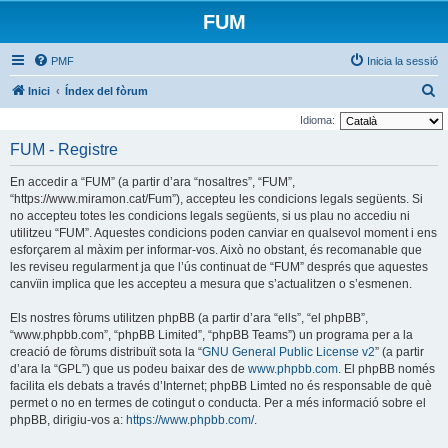
FUM
PMF
Inicia la sessió
C
Inici
Índex del fòrum
e
Idioma:
r
FUM - Registre
c
En accedir a “FUM” (a partir d’ara “nosaltres”, “FUM”,
a
“https://www.miramon.cat/Fum”), accepteu les condicions legals següents. Si
no accepteu totes les condicions legals següents, si us plau no accediu ni
utilitzeu “FUM”. Aquestes condicions poden canviar en qualsevol moment i ens
esforçarem al màxim per informar-vos. Això no obstant, és recomanable que
les reviseu regularment ja que l’ús continuat de “FUM” després que aquestes
canvïin implica que les accepteu a mesura que s’actualitzen o s’esmenen.
Els nostres fòrums utilitzen phpBB (a partir d’ara “ells”, “el phpBB”,
“www.phpbb.com”, “phpBB Limited”, “phpBB Teams”) un programa per a la
creació de fòrums distribuït sota la “
GNU General Public License v2
” (a partir
d’ara la “GPL”) que us podeu baixar des de
www.phpbb.com
. El phpBB només
facilita els debats a través d’Internet; phpBB Limted no és responsable de què
permet o no en termes de cotingut o conducta. Per a més informació sobre el
phpBB, dirigiu-vos a:
https://www.phpbb.com/
.