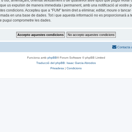
 d’odi, amenaçant, orientat sexualment o de qualsevol altre tipus que pugui violar q
ble que us expulsin de manera immediata i permanent, amb una notificació al vostre pr
estes condicions. Accepteu que a “FUM” tenim dret a eliminar, editar, moure o tan
mada en una base de dades. Tot i que aquesta informació no es proporcionarà a te
que pugui comprometre les dades.
Contacta 
Funciona amb
phpBB
® Forum Software © phpBB Limited
Traducció del phpBB: Isaac Garcia Abrodos
Privadesa
|
Condicions