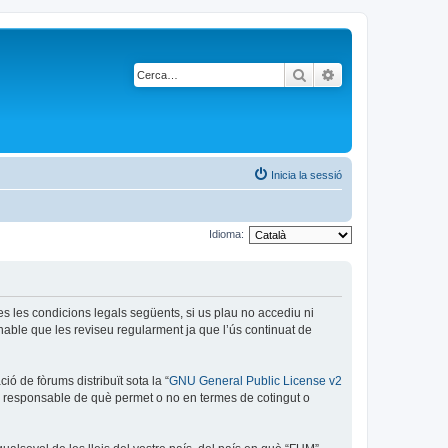
Cerca
Cerca avançada
Inicia la sessió
Idioma:
es les condicions legals següents, si us plau no accediu ni
able que les reviseu regularment ja que l’ús continuat de
ó de fòrums distribuït sota la “
GNU General Public License v2
és responsable de què permet o no en termes de cotingut o