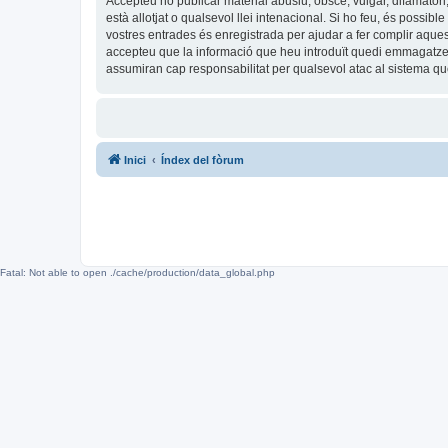
Accepteu no publicar material abusiu, obscè, vulgar, difamatori,
està allotjat o qualsevol llei intenacional. Si ho feu, és possi
vostres entrades és enregistrada per ajudar a fer complir aqu
accepteu que la informació que heu introduït quedi emmagatze
assumiran cap responsabilitat per qualsevol atac al sistema 
Inici
Índex del fòrum
Fatal: Not able to open ./cache/production/data_global.php