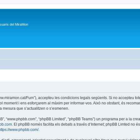
suaris del MiraMon
/www.miramon.cat/Fum”), accepteu les condicions legals següents. Si no accepteu tot
ol moment i ens esforçarem al màxim per informar-vos. Això no obstant, és recoman
a mesura que s’actualitzen o s’esmenen.
phpBB”, “www.phpbb.com”, “phpBB Limited”, “phpBB Teams”) un programa per a la creaci
bb.com
. El phpBB només facilita els debats a través d’Internet; phpBB Limted no 
https://www.phpbb.com/
.