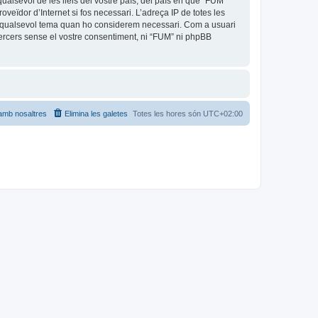
ualsevol de les lleis del vostre país, del país en què “FUM”
oveïdor d’Internet si fos necessari. L’adreça IP de totes les
car qualsevol tema quan ho considerem necessari. Com a usuari
rcers sense el vostre consentiment, ni “FUM” ni phpBB
amb nosaltres
Elimina les galetes
Totes les hores són
UTC+02:00