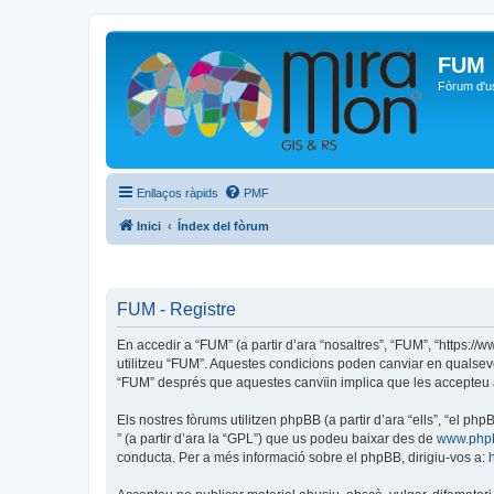
FUM
Fòrum d'u
Enllaços ràpids
PMF
Inici
Índex del fòrum
FUM - Registre
En accedir a “FUM” (a partir d’ara “nosaltres”, “FUM”, “https:/
utilitzeu “FUM”. Aquestes condicions poden canviar en qualsev
“FUM” després que aquestes canvïin implica que les accepteu 
Els nostres fòrums utilitzen phpBB (a partir d’ara “ells”, “el 
” (a partir d’ara la “GPL”) que us podeu baixar des de
www.php
conducta. Per a més informació sobre el phpBB, dirigiu-vos a: