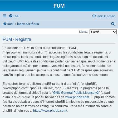
FUM
PMF
Inicia la sessió
C
Inici
Índex del fòrum
e
Idioma:
r
FUM - Registre
c
En accedir a “FUM” (a partir d’ara “nosaltres”, “FUM”,
a
“https://www.miramon.cat/Fum”), accepteu les condicions legals següents. Si
no accepteu totes les condicions legals següents, si us plau no accediu ni
utilitzeu “FUM”. Aquestes condicions poden canviar en qualsevol moment i ens
esforçarem al màxim per informar-vos. Això no obstant, és recomanable que
les reviseu regularment ja que l’ús continuat de “FUM” després que aquestes
canvïin implica que les accepteu a mesura que s’actualitzen o s’esmenen.
Els nostres fòrums utilitzen phpBB (a partir d’ara “ells”, “el phpBB”,
“www.phpbb.com”, “phpBB Limited”, “phpBB Teams”) un programa per a la
creació de fòrums distribuït sota la “
GNU General Public License v2
” (a partir
d’ara la “GPL”) que us podeu baixar des de
www.phpbb.com
. El phpBB només
facilita els debats a través d’Internet; phpBB Limted no és responsable de què
permet o no en termes de cotingut o conducta. Per a més informació sobre el
phpBB, dirigiu-vos a:
https://www.phpbb.com/
.