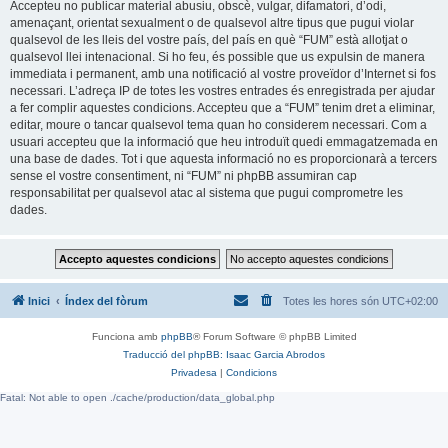
Accepteu no publicar material abusiu, obscè, vulgar, difamatori, d’odi,
amenaçant, orientat sexualment o de qualsevol altre tipus que pugui violar
qualsevol de les lleis del vostre país, del país en què “FUM” està allotjat o
qualsevol llei intenacional. Si ho feu, és possible que us expulsin de manera
immediata i permanent, amb una notificació al vostre proveïdor d’Internet si fos
necessari. L’adreça IP de totes les vostres entrades és enregistrada per ajudar
a fer complir aquestes condicions. Accepteu que a “FUM” tenim dret a eliminar,
editar, moure o tancar qualsevol tema quan ho considerem necessari. Com a
usuari accepteu que la informació que heu introduït quedi emmagatzemada en
una base de dades. Tot i que aquesta informació no es proporcionarà a tercers
sense el vostre consentiment, ni “FUM” ni phpBB assumiran cap
responsabilitat per qualsevol atac al sistema que pugui comprometre les
dades.
Inici
Índex del fòrum
Totes les hores són
UTC+02:00
Funciona amb
phpBB
® Forum Software © phpBB Limited
Traducció del phpBB: Isaac Garcia Abrodos
Privadesa
|
Condicions
Fatal: Not able to open ./cache/production/data_global.php