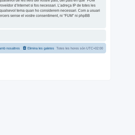
ualsevol de les lleis del vostre país, del país en què “FUM”
oveïdor d’Internet si fos necessari. L’adreça IP de totes les
car qualsevol tema quan ho considerem necessari. Com a usuari
rcers sense el vostre consentiment, ni “FUM” ni phpBB
amb nosaltres
Elimina les galetes
Totes les hores són
UTC+02:00