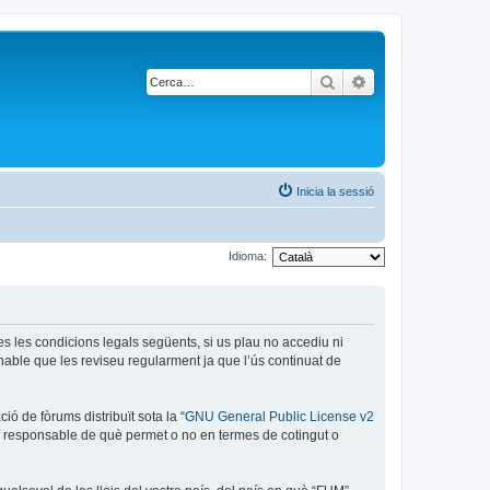
Cerca
Cerca avançada
Inicia la sessió
Idioma:
es les condicions legals següents, si us plau no accediu ni
able que les reviseu regularment ja que l’ús continuat de
ó de fòrums distribuït sota la “
GNU General Public License v2
és responsable de què permet o no en termes de cotingut o