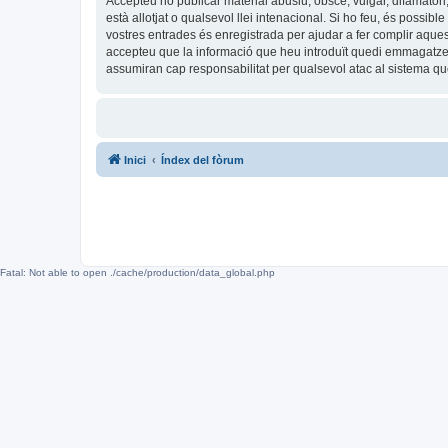
Accepteu no publicar material abusiu, obscè, vulgar, difamatori,
està allotjat o qualsevol llei intenacional. Si ho feu, és possi
vostres entrades és enregistrada per ajudar a fer complir aqu
accepteu que la informació que heu introduït quedi emmagatze
assumiran cap responsabilitat per qualsevol atac al sistema 
Inici
Índex del fòrum
Fatal: Not able to open ./cache/production/data_global.php