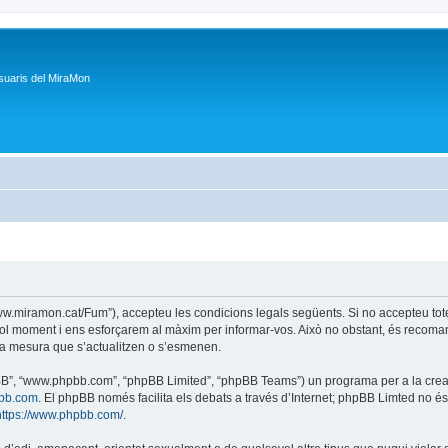
suaris del MiraMon
/www.miramon.cat/Fum”), accepteu les condicions legals següents. Si no accepteu tot
ol moment i ens esforçarem al màxim per informar-vos. Això no obstant, és recoman
a mesura que s’actualitzen o s’esmenen.
phpBB”, “www.phpbb.com”, “phpBB Limited”, “phpBB Teams”) un programa per a la creaci
bb.com
. El phpBB només facilita els debats a través d’Internet; phpBB Limted no 
https://www.phpbb.com/
.