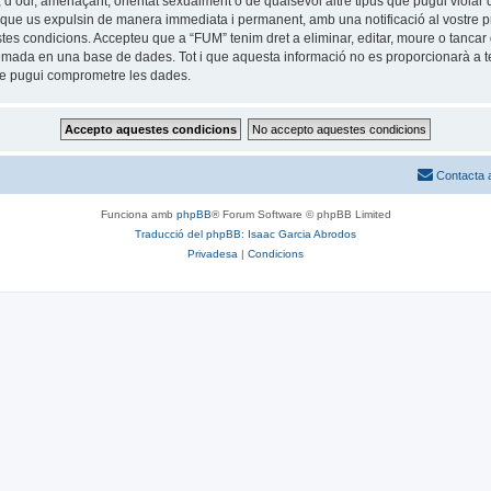
 d’odi, amenaçant, orientat sexualment o de qualsevol altre tipus que pugui violar q
ble que us expulsin de manera immediata i permanent, amb una notificació al vostre pr
estes condicions. Accepteu que a “FUM” tenim dret a eliminar, editar, moure o tan
mada en una base de dades. Tot i que aquesta informació no es proporcionarà a te
que pugui comprometre les dades.
Contacta 
Funciona amb
phpBB
® Forum Software © phpBB Limited
Traducció del phpBB: Isaac Garcia Abrodos
Privadesa
|
Condicions