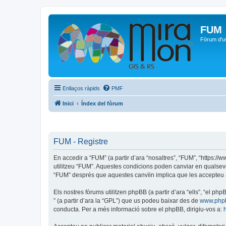
FUM
Fòrum d'u
Enllaços ràpids
PMF
Inici
Índex del fòrum
FUM - Registre
En accedir a “FUM” (a partir d’ara “nosaltres”, “FUM”, “https:/
utilitzeu “FUM”. Aquestes condicions poden canviar en qualsev
“FUM” després que aquestes canvïin implica que les accepteu 
Els nostres fòrums utilitzen phpBB (a partir d’ara “ells”, “el 
” (a partir d’ara la “GPL”) que us podeu baixar des de
www.php
conducta. Per a més informació sobre el phpBB, dirigiu-vos a: