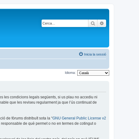
Cerca
Cerca avançada
Inicia la sessió
Idioma:
es les condicions legals següents, si us plau no accediu ni
able que les reviseu regularment ja que l’ús continuat de
ó de fòrums distribuït sota la “
GNU General Public License v2
és responsable de què permet o no en termes de cotingut o