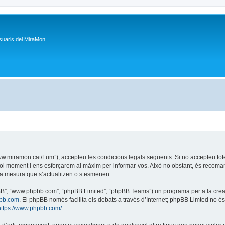
suaris del MiraMon
/www.miramon.cat/Fum”), accepteu les condicions legals següents. Si no accepteu tot
ol moment i ens esforçarem al màxim per informar-vos. Això no obstant, és recoman
a mesura que s’actualitzen o s’esmenen.
phpBB”, “www.phpbb.com”, “phpBB Limited”, “phpBB Teams”) un programa per a la creaci
bb.com
. El phpBB només facilita els debats a través d’Internet; phpBB Limted no 
https://www.phpbb.com/
.