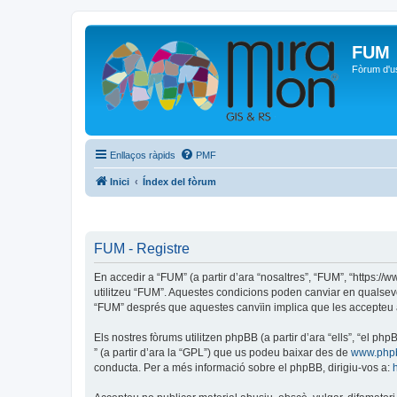
FUM
Fòrum d'u
Enllaços ràpids
PMF
Inici
Índex del fòrum
FUM - Registre
En accedir a “FUM” (a partir d’ara “nosaltres”, “FUM”, “https:/
utilitzeu “FUM”. Aquestes condicions poden canviar en qualsev
“FUM” després que aquestes canvïin implica que les accepteu 
Els nostres fòrums utilitzen phpBB (a partir d’ara “ells”, “el 
” (a partir d’ara la “GPL”) que us podeu baixar des de
www.php
conducta. Per a més informació sobre el phpBB, dirigiu-vos a: