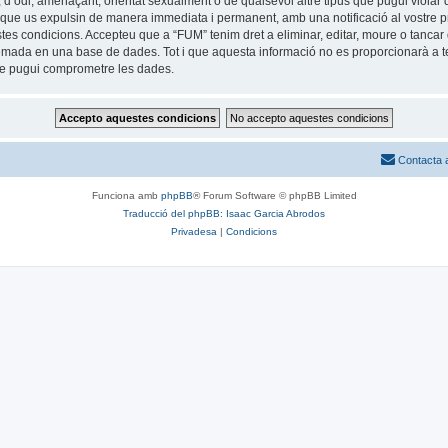
 d’odi, amenaçant, orientat sexualment o de qualsevol altre tipus que pugui violar q
ble que us expulsin de manera immediata i permanent, amb una notificació al vostre pr
estes condicions. Accepteu que a “FUM” tenim dret a eliminar, editar, moure o tan
mada en una base de dades. Tot i que aquesta informació no es proporcionarà a te
que pugui comprometre les dades.
Contacta 
Funciona amb
phpBB
® Forum Software © phpBB Limited
Traducció del phpBB: Isaac Garcia Abrodos
Privadesa
|
Condicions