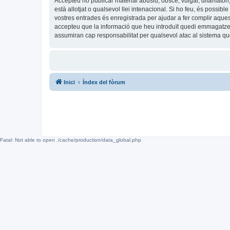
Accepteu no publicar material abusiu, obscè, vulgar, difamatori,
està allotjat o qualsevol llei intenacional. Si ho feu, és possi
vostres entrades és enregistrada per ajudar a fer complir aqu
accepteu que la informació que heu introduït quedi emmagatze
assumiran cap responsabilitat per qualsevol atac al sistema 
Inici
Índex del fòrum
Fatal: Not able to open ./cache/production/data_global.php