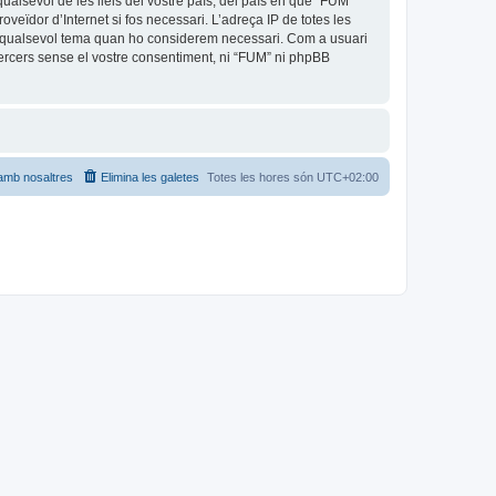
ualsevol de les lleis del vostre país, del país en què “FUM”
oveïdor d’Internet si fos necessari. L’adreça IP de totes les
car qualsevol tema quan ho considerem necessari. Com a usuari
rcers sense el vostre consentiment, ni “FUM” ni phpBB
amb nosaltres
Elimina les galetes
Totes les hores són
UTC+02:00