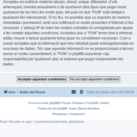
Accepteu no publicar material abusiu, obscè, vulgar, difamatori, d’odi,
amenaçant, orientat sexualment o de qualsevol altre tipus que pugui violar
qualsevol de les lleis del vostre país, del país en què “FUM” està allotjat o
qualsevol llei intenacional. Si ho feu, és possible que us expulsin de manera
immediata i permanent, amb una notificació al vostre proveïdor d’Internet si fos
necessari. L’adreça IP de totes les vostres entrades és enregistrada per ajudar
a fer complir aquestes condicions. Accepteu que a “FUM” tenim dret a eliminar,
editar, moure o tancar qualsevol tema quan ho considerem necessari. Com a
usuari accepteu que la informació que heu introduït quedi emmagatzemada en
una base de dades. Tot i que aquesta informació no es proporcionarà a tercers
sense el vostre consentiment, ni “FUM” ni phpBB assumiran cap
responsabilitat per qualsevol atac al sistema que pugui comprometre les
dades.
Inici
Índex del fòrum
Totes les hores són
UTC+02:00
Funciona amb
phpBB
® Forum Software © phpBB Limited
Traducció del phpBB: Isaac Garcia Abrodos
Privadesa
|
Condicions
Fatal: Not able to open ./cache/production/data_global.php