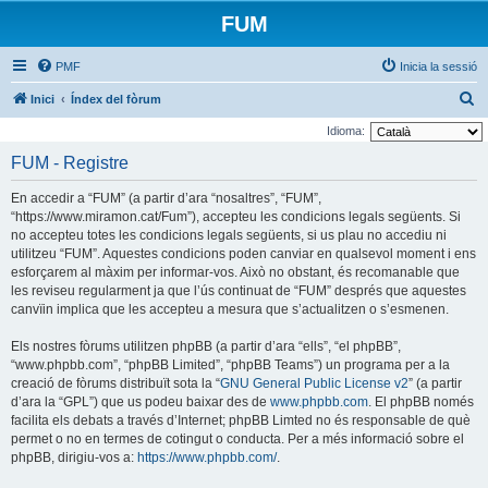
FUM
PMF
Inicia la sessió
C
Inici
Índex del fòrum
e
Idioma:
r
FUM - Registre
c
En accedir a “FUM” (a partir d’ara “nosaltres”, “FUM”,
a
“https://www.miramon.cat/Fum”), accepteu les condicions legals següents. Si
no accepteu totes les condicions legals següents, si us plau no accediu ni
utilitzeu “FUM”. Aquestes condicions poden canviar en qualsevol moment i ens
esforçarem al màxim per informar-vos. Això no obstant, és recomanable que
les reviseu regularment ja que l’ús continuat de “FUM” després que aquestes
canvïin implica que les accepteu a mesura que s’actualitzen o s’esmenen.
Els nostres fòrums utilitzen phpBB (a partir d’ara “ells”, “el phpBB”,
“www.phpbb.com”, “phpBB Limited”, “phpBB Teams”) un programa per a la
creació de fòrums distribuït sota la “
GNU General Public License v2
” (a partir
d’ara la “GPL”) que us podeu baixar des de
www.phpbb.com
. El phpBB només
facilita els debats a través d’Internet; phpBB Limted no és responsable de què
permet o no en termes de cotingut o conducta. Per a més informació sobre el
phpBB, dirigiu-vos a:
https://www.phpbb.com/
.