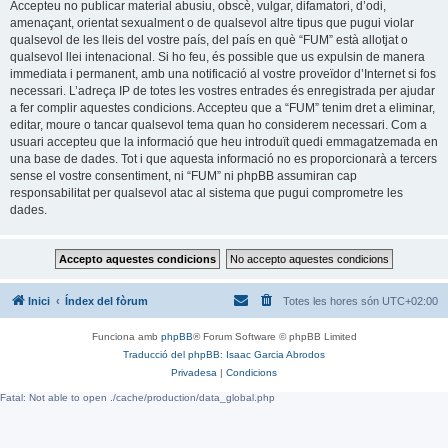
Accepteu no publicar material abusiu, obscè, vulgar, difamatori, d’odi,
amenaçant, orientat sexualment o de qualsevol altre tipus que pugui violar
qualsevol de les lleis del vostre país, del país en què “FUM” està allotjat o
qualsevol llei intenacional. Si ho feu, és possible que us expulsin de manera
immediata i permanent, amb una notificació al vostre proveïdor d’Internet si fos
necessari. L’adreça IP de totes les vostres entrades és enregistrada per ajudar
a fer complir aquestes condicions. Accepteu que a “FUM” tenim dret a eliminar,
editar, moure o tancar qualsevol tema quan ho considerem necessari. Com a
usuari accepteu que la informació que heu introduït quedi emmagatzemada en
una base de dades. Tot i que aquesta informació no es proporcionarà a tercers
sense el vostre consentiment, ni “FUM” ni phpBB assumiran cap
responsabilitat per qualsevol atac al sistema que pugui comprometre les
dades.
Inici
Índex del fòrum
Totes les hores són
UTC+02:00
Funciona amb
phpBB
® Forum Software © phpBB Limited
Traducció del phpBB: Isaac Garcia Abrodos
Privadesa
|
Condicions
Fatal: Not able to open ./cache/production/data_global.php