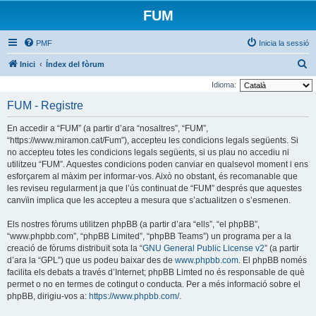
FUM
PMF
Inicia la sessió
C
Inici
Índex del fòrum
e
Idioma:
r
FUM - Registre
c
En accedir a “FUM” (a partir d’ara “nosaltres”, “FUM”,
a
“https://www.miramon.cat/Fum”), accepteu les condicions legals següents. Si
no accepteu totes les condicions legals següents, si us plau no accediu ni
utilitzeu “FUM”. Aquestes condicions poden canviar en qualsevol moment i ens
esforçarem al màxim per informar-vos. Això no obstant, és recomanable que
les reviseu regularment ja que l’ús continuat de “FUM” després que aquestes
canvïin implica que les accepteu a mesura que s’actualitzen o s’esmenen.
Els nostres fòrums utilitzen phpBB (a partir d’ara “ells”, “el phpBB”,
“www.phpbb.com”, “phpBB Limited”, “phpBB Teams”) un programa per a la
creació de fòrums distribuït sota la “
GNU General Public License v2
” (a partir
d’ara la “GPL”) que us podeu baixar des de
www.phpbb.com
. El phpBB només
facilita els debats a través d’Internet; phpBB Limted no és responsable de què
permet o no en termes de cotingut o conducta. Per a més informació sobre el
phpBB, dirigiu-vos a:
https://www.phpbb.com/
.