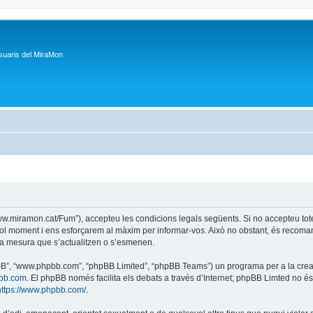
suaris del MiraMon
/www.miramon.cat/Fum”), accepteu les condicions legals següents. Si no accepteu tot
ol moment i ens esforçarem al màxim per informar-vos. Això no obstant, és recoman
a mesura que s’actualitzen o s’esmenen.
phpBB”, “www.phpbb.com”, “phpBB Limited”, “phpBB Teams”) un programa per a la creaci
bb.com
. El phpBB només facilita els debats a través d’Internet; phpBB Limted no 
https://www.phpbb.com/
.