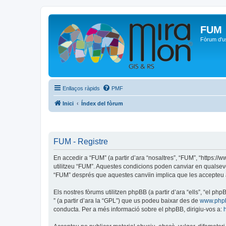
FUM
Fòrum d'u
Enllaços ràpids
PMF
Inici
Índex del fòrum
FUM - Registre
En accedir a “FUM” (a partir d’ara “nosaltres”, “FUM”, “https:/
utilitzeu “FUM”. Aquestes condicions poden canviar en qualsev
“FUM” després que aquestes canvïin implica que les accepteu 
Els nostres fòrums utilitzen phpBB (a partir d’ara “ells”, “el 
” (a partir d’ara la “GPL”) que us podeu baixar des de
www.php
conducta. Per a més informació sobre el phpBB, dirigiu-vos a: