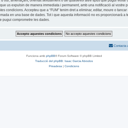
 d’odi, amenaçant, orientat sexualment o de qualsevol altre tipus que pugui violar q
ble que us expulsin de manera immediata i permanent, amb una notificació al vostre pr
estes condicions. Accepteu que a “FUM” tenim dret a eliminar, editar, moure o tan
mada en una base de dades. Tot i que aquesta informació no es proporcionarà a te
que pugui comprometre les dades.
Contacta 
Funciona amb
phpBB
® Forum Software © phpBB Limited
Traducció del phpBB: Isaac Garcia Abrodos
Privadesa
|
Condicions