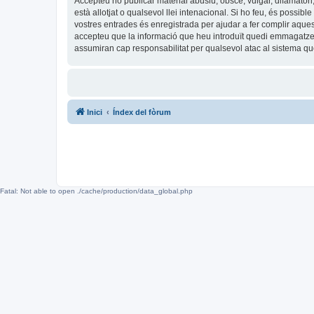
Accepteu no publicar material abusiu, obscè, vulgar, difamatori,
està allotjat o qualsevol llei intenacional. Si ho feu, és possi
vostres entrades és enregistrada per ajudar a fer complir aqu
accepteu que la informació que heu introduït quedi emmagatze
assumiran cap responsabilitat per qualsevol atac al sistema 
Inici
Índex del fòrum
Fatal: Not able to open ./cache/production/data_global.php