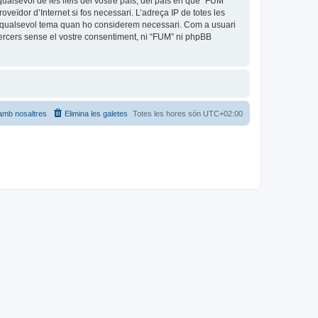
ualsevol de les lleis del vostre país, del país en què “FUM”
oveïdor d’Internet si fos necessari. L’adreça IP de totes les
car qualsevol tema quan ho considerem necessari. Com a usuari
rcers sense el vostre consentiment, ni “FUM” ni phpBB
amb nosaltres
Elimina les galetes
Totes les hores són
UTC+02:00