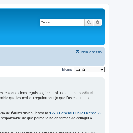
Cerca
Cerca avançada
Inicia la sessió
Idioma:
es les condicions legals següents, si us plau no accediu ni
able que les reviseu regularment ja que l’ús continuat de
ó de fòrums distribuït sota la “
GNU General Public License v2
és responsable de què permet o no en termes de cotingut o