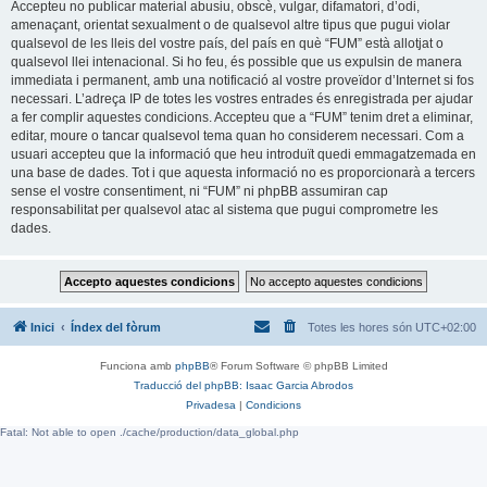
Accepteu no publicar material abusiu, obscè, vulgar, difamatori, d’odi,
amenaçant, orientat sexualment o de qualsevol altre tipus que pugui violar
qualsevol de les lleis del vostre país, del país en què “FUM” està allotjat o
qualsevol llei intenacional. Si ho feu, és possible que us expulsin de manera
immediata i permanent, amb una notificació al vostre proveïdor d’Internet si fos
necessari. L’adreça IP de totes les vostres entrades és enregistrada per ajudar
a fer complir aquestes condicions. Accepteu que a “FUM” tenim dret a eliminar,
editar, moure o tancar qualsevol tema quan ho considerem necessari. Com a
usuari accepteu que la informació que heu introduït quedi emmagatzemada en
una base de dades. Tot i que aquesta informació no es proporcionarà a tercers
sense el vostre consentiment, ni “FUM” ni phpBB assumiran cap
responsabilitat per qualsevol atac al sistema que pugui comprometre les
dades.
Inici
Índex del fòrum
Totes les hores són
UTC+02:00
Funciona amb
phpBB
® Forum Software © phpBB Limited
Traducció del phpBB: Isaac Garcia Abrodos
Privadesa
|
Condicions
Fatal: Not able to open ./cache/production/data_global.php