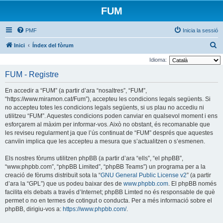
FUM
PMF
Inicia la sessió
C
Inici
Índex del fòrum
e
Idioma:
r
FUM - Registre
c
En accedir a “FUM” (a partir d’ara “nosaltres”, “FUM”,
a
“https://www.miramon.cat/Fum”), accepteu les condicions legals següents. Si
no accepteu totes les condicions legals següents, si us plau no accediu ni
utilitzeu “FUM”. Aquestes condicions poden canviar en qualsevol moment i ens
esforçarem al màxim per informar-vos. Això no obstant, és recomanable que
les reviseu regularment ja que l’ús continuat de “FUM” després que aquestes
canvïin implica que les accepteu a mesura que s’actualitzen o s’esmenen.
Els nostres fòrums utilitzen phpBB (a partir d’ara “ells”, “el phpBB”,
“www.phpbb.com”, “phpBB Limited”, “phpBB Teams”) un programa per a la
creació de fòrums distribuït sota la “
GNU General Public License v2
” (a partir
d’ara la “GPL”) que us podeu baixar des de
www.phpbb.com
. El phpBB només
facilita els debats a través d’Internet; phpBB Limted no és responsable de què
permet o no en termes de cotingut o conducta. Per a més informació sobre el
phpBB, dirigiu-vos a:
https://www.phpbb.com/
.