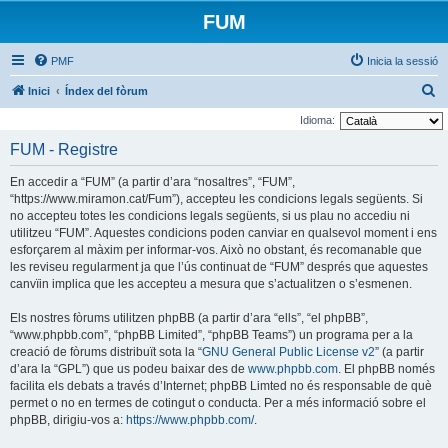
FUM
PMF
Inicia la sessió
C
Inici
Índex del fòrum
e
Idioma:
r
FUM - Registre
c
En accedir a “FUM” (a partir d’ara “nosaltres”, “FUM”,
a
“https://www.miramon.cat/Fum”), accepteu les condicions legals següents. Si
no accepteu totes les condicions legals següents, si us plau no accediu ni
utilitzeu “FUM”. Aquestes condicions poden canviar en qualsevol moment i ens
esforçarem al màxim per informar-vos. Això no obstant, és recomanable que
les reviseu regularment ja que l’ús continuat de “FUM” després que aquestes
canvïin implica que les accepteu a mesura que s’actualitzen o s’esmenen.
Els nostres fòrums utilitzen phpBB (a partir d’ara “ells”, “el phpBB”,
“www.phpbb.com”, “phpBB Limited”, “phpBB Teams”) un programa per a la
creació de fòrums distribuït sota la “
GNU General Public License v2
” (a partir
d’ara la “GPL”) que us podeu baixar des de
www.phpbb.com
. El phpBB només
facilita els debats a través d’Internet; phpBB Limted no és responsable de què
permet o no en termes de cotingut o conducta. Per a més informació sobre el
phpBB, dirigiu-vos a:
https://www.phpbb.com/
.