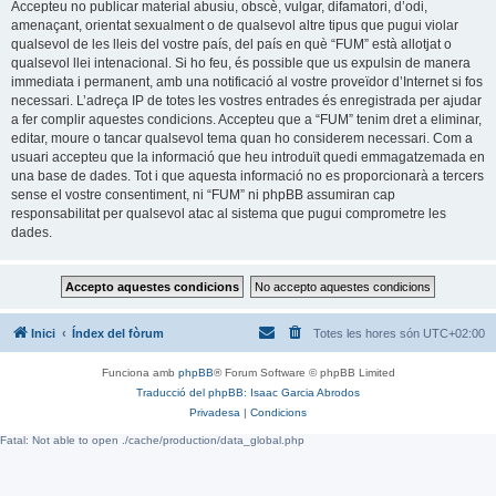
Accepteu no publicar material abusiu, obscè, vulgar, difamatori, d’odi,
amenaçant, orientat sexualment o de qualsevol altre tipus que pugui violar
qualsevol de les lleis del vostre país, del país en què “FUM” està allotjat o
qualsevol llei intenacional. Si ho feu, és possible que us expulsin de manera
immediata i permanent, amb una notificació al vostre proveïdor d’Internet si fos
necessari. L’adreça IP de totes les vostres entrades és enregistrada per ajudar
a fer complir aquestes condicions. Accepteu que a “FUM” tenim dret a eliminar,
editar, moure o tancar qualsevol tema quan ho considerem necessari. Com a
usuari accepteu que la informació que heu introduït quedi emmagatzemada en
una base de dades. Tot i que aquesta informació no es proporcionarà a tercers
sense el vostre consentiment, ni “FUM” ni phpBB assumiran cap
responsabilitat per qualsevol atac al sistema que pugui comprometre les
dades.
Inici
Índex del fòrum
Totes les hores són
UTC+02:00
Funciona amb
phpBB
® Forum Software © phpBB Limited
Traducció del phpBB: Isaac Garcia Abrodos
Privadesa
|
Condicions
Fatal: Not able to open ./cache/production/data_global.php