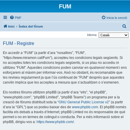
FUM
PMF
Inicia la sessió
C
Inici
Índex del fòrum
e
Idioma:
r
FUM - Registre
c
En accedir a “FUM” (a partir d’ara “nosaltres”, “FUM”,
a
“https://www.miramon.cat/Fum”), accepteu les condicions legals següents. Si
no accepteu totes les condicions legals següents, si us plau no accediu ni
utilitzeu “FUM”. Aquestes condicions poden canviar en qualsevol moment i ens
esforçarem al màxim per informar-vos. Això no obstant, és recomanable que
les reviseu regularment ja que l’ús continuat de “FUM” després que aquestes
canvïin implica que les accepteu a mesura que s’actualitzen o s’esmenen.
Els nostres fòrums utilitzen phpBB (a partir d’ara “ells”, “el phpBB”,
“www.phpbb.com”, “phpBB Limited”, “phpBB Teams”) un programa per a la
creació de fòrums distribuït sota la “
GNU General Public License v2
” (a partir
d’ara la “GPL”) que us podeu baixar des de
www.phpbb.com
. El phpBB només
facilita els debats a través d’Internet; phpBB Limted no és responsable de què
permet o no en termes de cotingut o conducta. Per a més informació sobre el
phpBB, dirigiu-vos a:
https://www.phpbb.com/
.