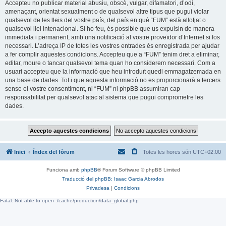
Accepteu no publicar material abusiu, obscè, vulgar, difamatori, d’odi,
amenaçant, orientat sexualment o de qualsevol altre tipus que pugui violar
qualsevol de les lleis del vostre país, del país en què “FUM” està allotjat o
qualsevol llei intenacional. Si ho feu, és possible que us expulsin de manera
immediata i permanent, amb una notificació al vostre proveïdor d’Internet si fos
necessari. L’adreça IP de totes les vostres entrades és enregistrada per ajudar
a fer complir aquestes condicions. Accepteu que a “FUM” tenim dret a eliminar,
editar, moure o tancar qualsevol tema quan ho considerem necessari. Com a
usuari accepteu que la informació que heu introduït quedi emmagatzemada en
una base de dades. Tot i que aquesta informació no es proporcionarà a tercers
sense el vostre consentiment, ni “FUM” ni phpBB assumiran cap
responsabilitat per qualsevol atac al sistema que pugui comprometre les
dades.
Inici
Índex del fòrum
Totes les hores són
UTC+02:00
Funciona amb
phpBB
® Forum Software © phpBB Limited
Traducció del phpBB: Isaac Garcia Abrodos
Privadesa
|
Condicions
Fatal: Not able to open ./cache/production/data_global.php