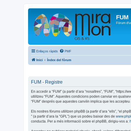
FUM
Fòrum d'u
Enllaços ràpids
PMF
Inici
Índex del fòrum
FUM - Registre
En accedir a “FUM” (a partir d’ara “nosaltres”, “FUM”, “https:/
utilitzeu “FUM”. Aquestes condicions poden canviar en qualsev
“FUM” després que aquestes canvïin implica que les accepteu 
Els nostres fòrums utilitzen phpBB (a partir d’ara “ells”, “el 
” (a partir d’ara la “GPL”) que us podeu baixar des de
www.php
conducta. Per a més informació sobre el phpBB, dirigiu-vos a: