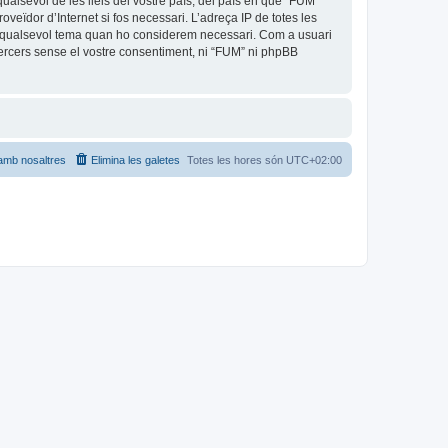
ualsevol de les lleis del vostre país, del país en què “FUM”
oveïdor d’Internet si fos necessari. L’adreça IP de totes les
car qualsevol tema quan ho considerem necessari. Com a usuari
rcers sense el vostre consentiment, ni “FUM” ni phpBB
amb nosaltres
Elimina les galetes
Totes les hores són
UTC+02:00