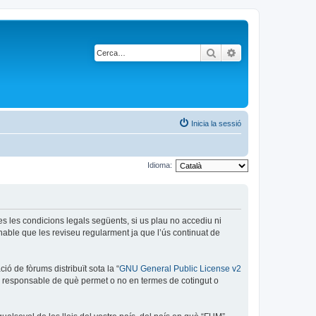
Cerca
Cerca avançada
Inicia la sessió
Idioma:
es les condicions legals següents, si us plau no accediu ni
able que les reviseu regularment ja que l’ús continuat de
ó de fòrums distribuït sota la “
GNU General Public License v2
és responsable de què permet o no en termes de cotingut o