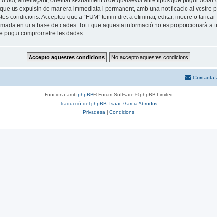
 d’odi, amenaçant, orientat sexualment o de qualsevol altre tipus que pugui violar q
ble que us expulsin de manera immediata i permanent, amb una notificació al vostre pr
estes condicions. Accepteu que a “FUM” tenim dret a eliminar, editar, moure o tan
mada en una base de dades. Tot i que aquesta informació no es proporcionarà a te
que pugui comprometre les dades.
Contacta 
Funciona amb
phpBB
® Forum Software © phpBB Limited
Traducció del phpBB: Isaac Garcia Abrodos
Privadesa
|
Condicions