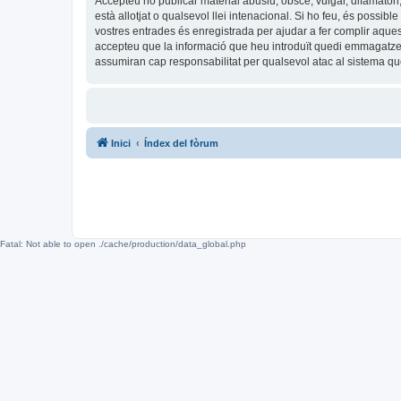
Accepteu no publicar material abusiu, obscè, vulgar, difamatori,
està allotjat o qualsevol llei intenacional. Si ho feu, és possi
vostres entrades és enregistrada per ajudar a fer complir aqu
accepteu que la informació que heu introduït quedi emmagatze
assumiran cap responsabilitat per qualsevol atac al sistema 
Inici
Índex del fòrum
Fatal: Not able to open ./cache/production/data_global.php