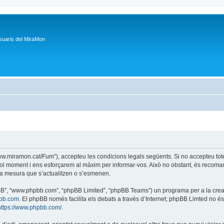
suaris del MiraMon
/www.miramon.cat/Fum”), accepteu les condicions legals següents. Si no accepteu tot
ol moment i ens esforçarem al màxim per informar-vos. Això no obstant, és recoman
a mesura que s’actualitzen o s’esmenen.
phpBB”, “www.phpbb.com”, “phpBB Limited”, “phpBB Teams”) un programa per a la creaci
bb.com
. El phpBB només facilita els debats a través d’Internet; phpBB Limted no 
https://www.phpbb.com/
.