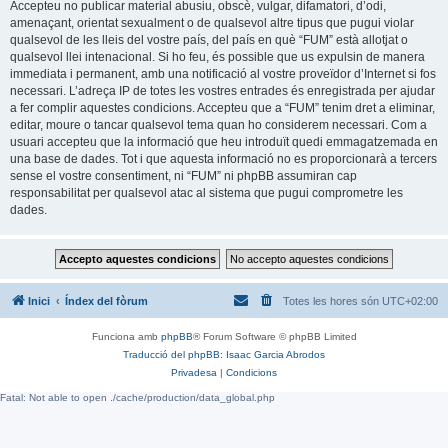
Accepteu no publicar material abusiu, obscè, vulgar, difamatori, d’odi,
amenaçant, orientat sexualment o de qualsevol altre tipus que pugui violar
qualsevol de les lleis del vostre país, del país en què “FUM” està allotjat o
qualsevol llei intenacional. Si ho feu, és possible que us expulsin de manera
immediata i permanent, amb una notificació al vostre proveïdor d’Internet si fos
necessari. L’adreça IP de totes les vostres entrades és enregistrada per ajudar
a fer complir aquestes condicions. Accepteu que a “FUM” tenim dret a eliminar,
editar, moure o tancar qualsevol tema quan ho considerem necessari. Com a
usuari accepteu que la informació que heu introduït quedi emmagatzemada en
una base de dades. Tot i que aquesta informació no es proporcionarà a tercers
sense el vostre consentiment, ni “FUM” ni phpBB assumiran cap
responsabilitat per qualsevol atac al sistema que pugui comprometre les
dades.
Inici
Índex del fòrum
Totes les hores són
UTC+02:00
Funciona amb
phpBB
® Forum Software © phpBB Limited
Traducció del phpBB: Isaac Garcia Abrodos
Privadesa
|
Condicions
Fatal: Not able to open ./cache/production/data_global.php