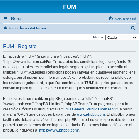
FUM
PMF
Inicia la sessió
C
Inici
Índex del fòrum
e
Idioma:
r
FUM - Registre
c
En accedir a “FUM” (a partir d’ara “nosaltres”, “FUM”,
a
“https://www.miramon.cat/Fum”), accepteu les condicions legals següents. Si
no accepteu totes les condicions legals següents, si us plau no accediu ni
utilitzeu “FUM”. Aquestes condicions poden canviar en qualsevol moment i ens
esforçarem al màxim per informar-vos. Això no obstant, és recomanable que
les reviseu regularment ja que l’ús continuat de “FUM” després que aquestes
canvïin implica que les accepteu a mesura que s’actualitzen o s’esmenen.
Els nostres fòrums utilitzen phpBB (a partir d’ara “ells”, “el phpBB”,
“www.phpbb.com”, “phpBB Limited”, “phpBB Teams”) un programa per a la
creació de fòrums distribuït sota la “
GNU General Public License v2
” (a partir
d’ara la “GPL”) que us podeu baixar des de
www.phpbb.com
. El phpBB només
facilita els debats a través d’Internet; phpBB Limted no és responsable de què
permet o no en termes de cotingut o conducta. Per a més informació sobre el
phpBB, dirigiu-vos a:
https://www.phpbb.com/
.