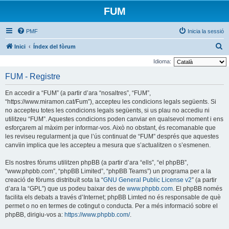
FUM
PMF
Inicia la sessió
C
Inici
Índex del fòrum
e
Idioma:
r
FUM - Registre
c
En accedir a “FUM” (a partir d’ara “nosaltres”, “FUM”,
a
“https://www.miramon.cat/Fum”), accepteu les condicions legals següents. Si
no accepteu totes les condicions legals següents, si us plau no accediu ni
utilitzeu “FUM”. Aquestes condicions poden canviar en qualsevol moment i ens
esforçarem al màxim per informar-vos. Això no obstant, és recomanable que
les reviseu regularment ja que l’ús continuat de “FUM” després que aquestes
canvïin implica que les accepteu a mesura que s’actualitzen o s’esmenen.
Els nostres fòrums utilitzen phpBB (a partir d’ara “ells”, “el phpBB”,
“www.phpbb.com”, “phpBB Limited”, “phpBB Teams”) un programa per a la
creació de fòrums distribuït sota la “
GNU General Public License v2
” (a partir
d’ara la “GPL”) que us podeu baixar des de
www.phpbb.com
. El phpBB només
facilita els debats a través d’Internet; phpBB Limted no és responsable de què
permet o no en termes de cotingut o conducta. Per a més informació sobre el
phpBB, dirigiu-vos a:
https://www.phpbb.com/
.