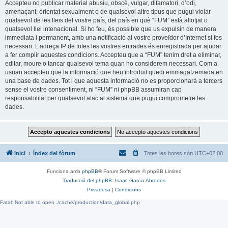
Accepteu no publicar material abusiu, obscè, vulgar, difamatori, d’odi,
amenaçant, orientat sexualment o de qualsevol altre tipus que pugui violar
qualsevol de les lleis del vostre país, del país en què “FUM” està allotjat o
qualsevol llei intenacional. Si ho feu, és possible que us expulsin de manera
immediata i permanent, amb una notificació al vostre proveïdor d’Internet si fos
necessari. L’adreça IP de totes les vostres entrades és enregistrada per ajudar
a fer complir aquestes condicions. Accepteu que a “FUM” tenim dret a eliminar,
editar, moure o tancar qualsevol tema quan ho considerem necessari. Com a
usuari accepteu que la informació que heu introduït quedi emmagatzemada en
una base de dades. Tot i que aquesta informació no es proporcionarà a tercers
sense el vostre consentiment, ni “FUM” ni phpBB assumiran cap
responsabilitat per qualsevol atac al sistema que pugui comprometre les
dades.
Inici
Índex del fòrum
Totes les hores són
UTC+02:00
Funciona amb
phpBB
® Forum Software © phpBB Limited
Traducció del phpBB: Isaac Garcia Abrodos
Privadesa
|
Condicions
Fatal: Not able to open ./cache/production/data_global.php