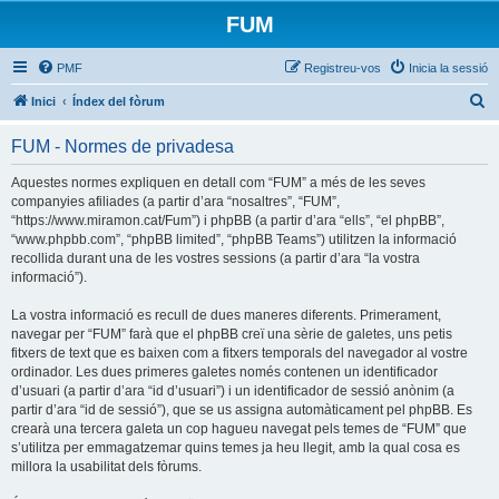
FUM
PMF
Registreu-vos
Inicia la sessió
C
Inici
Índex del fòrum
e
FUM - Normes de privadesa
r
c
Aquestes normes expliquen en detall com “FUM” a més de les seves
companyies afiliades (a partir d’ara “nosaltres”, “FUM”,
a
“https://www.miramon.cat/Fum”) i phpBB (a partir d’ara “ells”, “el phpBB”,
“www.phpbb.com”, “phpBB limited”, “phpBB Teams”) utilitzen la informació
recollida durant una de les vostres sessions (a partir d’ara “la vostra
informació”).
La vostra informació es recull de dues maneres diferents. Primerament,
navegar per “FUM” farà que el phpBB creï una sèrie de galetes, uns petis
fitxers de text que es baixen com a fitxers temporals del navegador al vostre
ordinador. Les dues primeres galetes només contenen un identificador
d’usuari (a partir d’ara “id d’usuari”) i un identificador de sessió anònim (a
partir d’ara “id de sessió”), que se us assigna automàticament pel phpBB. Es
crearà una tercera galeta un cop hagueu navegat pels temes de “FUM” que
s’utilitza per emmagatzemar quins temes ja heu llegit, amb la qual cosa es
millora la usabilitat dels fòrums.