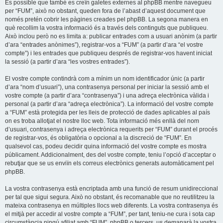
És possible que també es creïn galetes externes al phpBB mentre navegueu
per “FUM”, això no obstant, queden fora de l’abast d’aquest document que
només pretén cobrir les pàgines creades pel phpBB. La segona manera en
què recollim la vostra informació és a través dels continguts que publiqueu.
Això inclou però no es limita a: publicar entrades com a usuari anònim (a partir
d’ara “entrades anònimes”), registrar-vos a “FUM” (a partir d’ara “el vostre
compte”) i les entrades que publiqueu després de registrar-vos havent iniciat
la sessió (a partir d’ara “les vostres entrades”).
El vostre compte contindrà com a mínim un nom identificador únic (a partir
d’ara “nom d’usuari”), una contrasenya personal per iniciar la sessió amb el
vostre compte (a partir d’ara “contrasenya”) i una adreça electrònica vàlida i
personal (a partir d’ara “adreça electrònica”). La informació del vostre compte
a “FUM” està protegida per les lleis de protecció de dades aplicables al país
on es troba allotjat el nostre lloc web. Tota informació més enllà del nom
d’usuari, contrasenya i adreça electrònica requerits per “FUM” durant el procés
de registrar-vos, és obligatòria o opcional a la discreció de “FUM”. En
qualsevol cas, podeu decidir quina informació del vostre compte es mostra
públicament. Addicionalment, des del vostre compte, teniu l’opció d’acceptar o
rebutjar que se us enviïn els correus electrònics generats automàticament pel
phpBB.
La vostra contrasenya està encriptada amb una funció de resum unidireccional
per tal que sigui segura. Això no obstant, és recomanable que no reutilitzeu la
mateixa contrasenya en múltiples llocs web diferents. La vostra contrasenya és
el mitjà per accedir al vostre compte a “FUM”, per tant, teniu-ne cura i sota cap
circumstància ningú afiliat amb “FUM”, phpBB o tercers, us demanarà la vostra