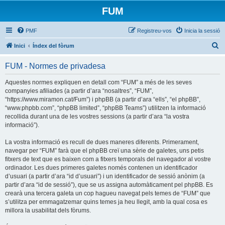
FUM
PMF
Registreu-vos
Inicia la sessió
C
Inici
Índex del fòrum
e
FUM - Normes de privadesa
r
c
Aquestes normes expliquen en detall com “FUM” a més de les seves
companyies afiliades (a partir d’ara “nosaltres”, “FUM”,
a
“https://www.miramon.cat/Fum”) i phpBB (a partir d’ara “ells”, “el phpBB”,
“www.phpbb.com”, “phpBB limited”, “phpBB Teams”) utilitzen la informació
recollida durant una de les vostres sessions (a partir d’ara “la vostra
informació”).
La vostra informació es recull de dues maneres diferents. Primerament,
navegar per “FUM” farà que el phpBB creï una sèrie de galetes, uns petis
fitxers de text que es baixen com a fitxers temporals del navegador al vostre
ordinador. Les dues primeres galetes només contenen un identificador
d’usuari (a partir d’ara “id d’usuari”) i un identificador de sessió anònim (a
partir d’ara “id de sessió”), que se us assigna automàticament pel phpBB. Es
crearà una tercera galeta un cop hagueu navegat pels temes de “FUM” que
s’utilitza per emmagatzemar quins temes ja heu llegit, amb la qual cosa es
millora la usabilitat dels fòrums.