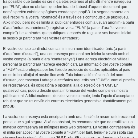
És possible que també es creïn galetes externes al phpBB mentre navegueu
per “FUM”, això no obstant, queden fora de l’abast d’aquest document que
només pretén cobrir les pàgines creades pel phpBB. La segona manera en
què recollim la vostra informació és a través dels continguts que publiqueu.
Això inclou però no es limita a: publicar entrades com a usuari anònim (a partir
d’ara “entrades anònimes”), registrar-vos a “FUM” (a partir d’ara “el vostre
compte”) i les entrades que publiqueu després de registrar-vos havent iniciat
la sessió (a partir d’ara “les vostres entrades”).
El vostre compte contindrà com a mínim un nom identificador únic (a partir
d’ara “nom d’usuari”), una contrasenya personal per iniciar la sessió amb el
vostre compte (a partir d’ara “contrasenya”) i una adreça electrònica vàlida i
personal (a partir d’ara “adreça electrònica”). La informació del vostre compte
a “FUM” està protegida per les lleis de protecció de dades aplicables al país
on es troba allotjat el nostre lloc web. Tota informació més enllà del nom
d’usuari, contrasenya i adreça electrònica requerits per “FUM” durant el procés
de registrar-vos, és obligatòria o opcional a la discreció de “FUM”. En
qualsevol cas, podeu decidir quina informació del vostre compte es mostra
públicament. Addicionalment, des del vostre compte, teniu l’opció d’acceptar o
rebutjar que se us enviïn els correus electrònics generats automàticament pel
phpBB.
La vostra contrasenya està encriptada amb una funció de resum unidireccional
per tal que sigui segura. Això no obstant, és recomanable que no reutilitzeu la
mateixa contrasenya en múltiples llocs web diferents. La vostra contrasenya és
el mitjà per accedir al vostre compte a “FUM”, per tant, teniu-ne cura i sota cap
circumstància ningú afiliat amb “FUM”, phpBB o tercers, us demanarà la vostra